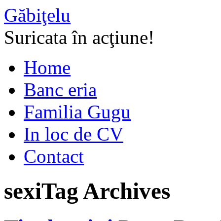
Găbiţelu
Suricata în acţiune!
Home
Banc eria
Familia Gugu
In loc de CV
Contact
sexi
Tag Archives