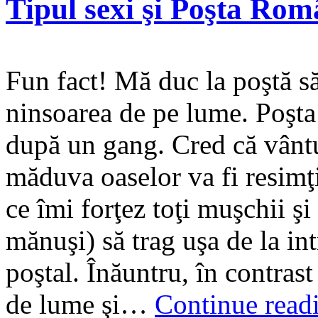
Tipul sexi şi Poşta Ro
Fun fact! Mă duc la poştă s
ninsoarea de pe lume. Poşta 
după un gang. Cred că vântu
măduva oaselor va fi resimţi
ce îmi forţez toţi muşchii şi
mănuşi) să trag uşa de la int
poştal. Înăuntru, în contrast
de lume şi…
Continue read