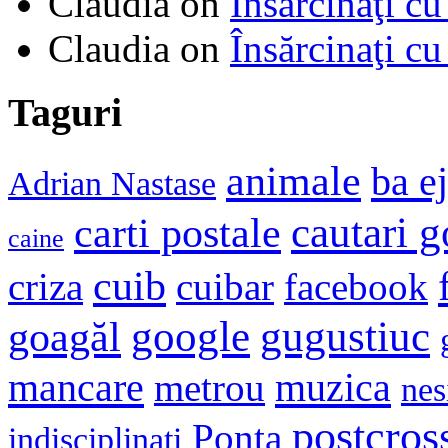
Claudia
on
Însărcinaţi cu
Claudia
on
Însărcinaţi cu
Taguri
animale
ba e
Adrian Nastase
cautari 
carti postale
caine
cuib
criza
cuibar
facebook
google
gugustiuc
goagăl
mancare
muzica
metrou
nes
postcros
Ponta
indisciplinati