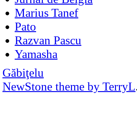
Marius Tanef
Pato
Razvan Pascu
Yamasha
Găbiţelu
NewStone theme by TerryL