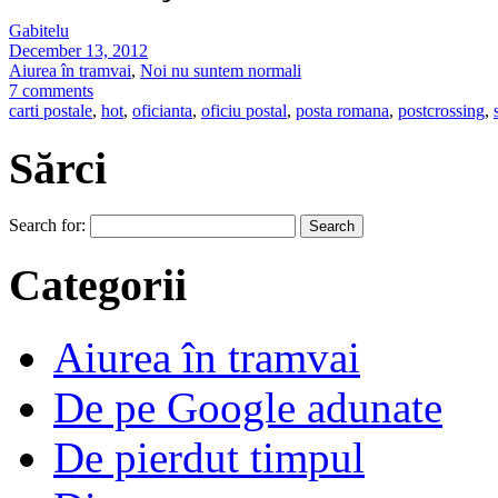
Gabitelu
December 13, 2012
Aiurea în tramvai
,
Noi nu suntem normali
7 comments
carti postale
,
hot
,
oficianta
,
oficiu postal
,
posta romana
,
postcrossing
,
Sărci
Search for:
Categorii
Aiurea în tramvai
De pe Google adunate
De pierdut timpul