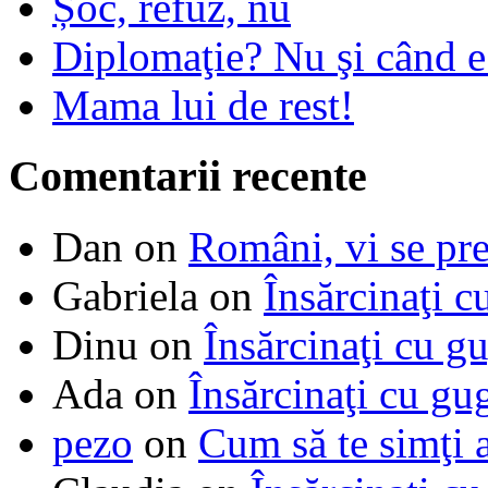
Șoc, refuz, nu
Diplomaţie? Nu şi când 
Mama lui de rest!
Comentarii recente
Dan
on
Români, vi se pre
Gabriela
on
Însărcinaţi c
Dinu
on
Însărcinaţi cu g
Ada
on
Însărcinaţi cu gu
pezo
on
Cum să te simţi 