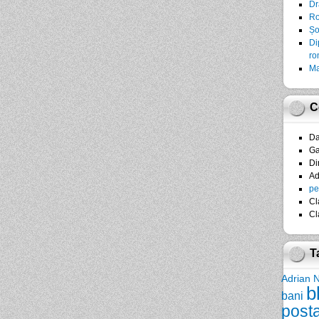
Dr
Ro
Șo
Di
ro
Ma
C
D
Ga
Di
A
pe
Cl
Cl
T
Adrian 
b
bani
post