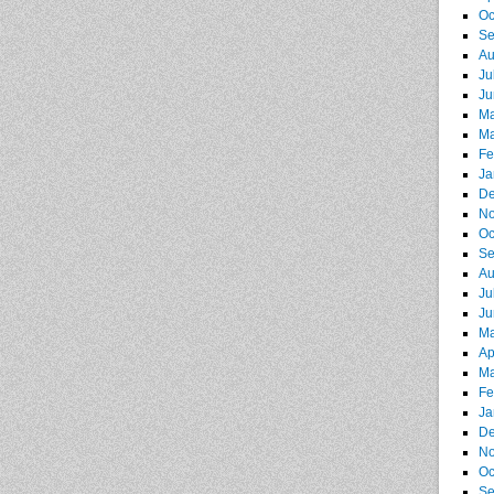
Oc
Se
Au
Ju
Ju
Ma
Ma
Fe
Ja
De
No
Oc
Se
Au
Ju
Ju
Ma
Ap
Ma
Fe
Ja
De
No
Oc
Se