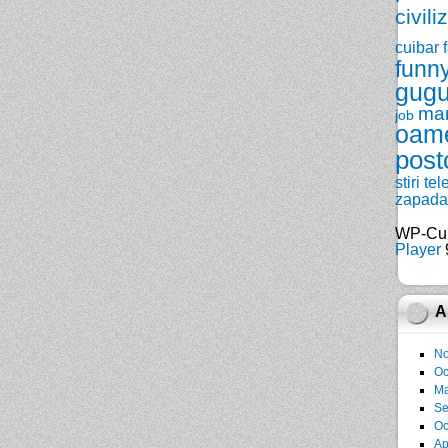
civili
cuibar
funn
gugu
ma
job
oam
post
stiri
tel
zapada
WP-Cu
Player
9
A
No
Oc
Ma
Se
Oc
Ap