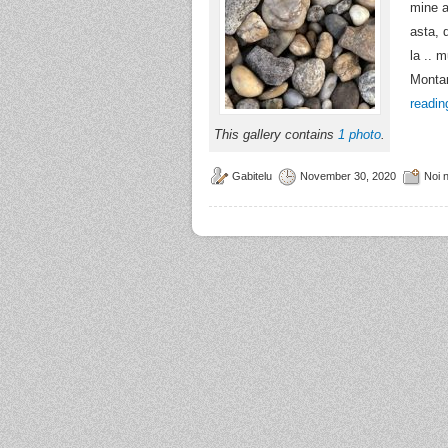
mine a
asta, 
la .. m
Montan
readi
This gallery contains
1 photo
.
Gabitelu
November 30, 2020
Noi 