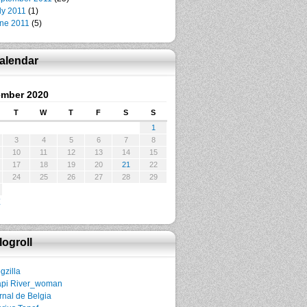
ly 2011
(1)
ne 2011
(5)
alendar
mber 2020
T
W
T
F
S
S
1
3
4
5
6
7
8
10
11
12
13
14
15
17
18
19
20
21
22
24
25
26
27
28
29
logroll
gzilla
pi River_woman
rnal de Belgia