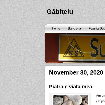
Găbiţelu
Home
Banc eria
Familia Gu
November 30, 2020
Piatra e viata mea
Am un 
cat pot