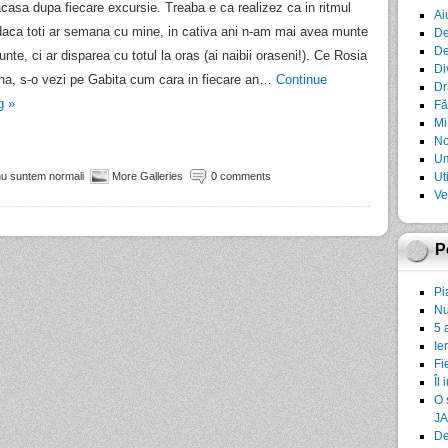
casa dupa fiecare excursie. Treaba e ca realizez ca in ritmul
Ai
daca toti ar semana cu mine, in cativa ani n-am mai avea munte
De
De
unte, ci ar disparea cu totul la oras (ai naibii oraseni!). Ce Rosia
Di
a, s-o vezi pe Gabita cum cara in fiecare an…
Continue
Dr
ng
»
Fă
Mi
No
Um
nu suntem normali
More Galleries
0 comments
Ut
Ve
P
Pi
Nu
5 
Ie
Fi
Îl 
O 
JA
De