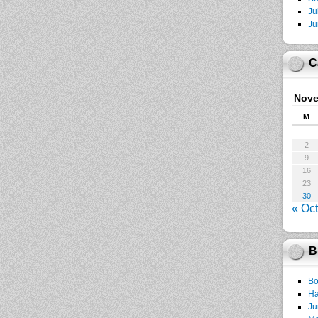
Ju
Ju
C
Nove
M
2
9
16
23
30
« Oct
B
Bo
Ha
Ju