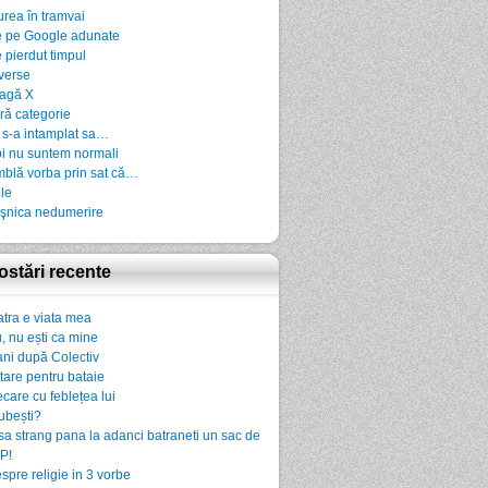
urea în tramvai
 pe Google adunate
 pierdut timpul
verse
agă X
ră categorie
 s-a intamplat sa…
i nu suntem normali
blă vorba prin sat că…
ile
şnica nedumerire
ostări recente
atra e viata mea
, nu ești ca mine
ani după Colectiv
rtare pentru bataie
ecare cu feblețea lui
iubești?
sa strang pana la adanci batraneti un sac de
P!
spre religie in 3 vorbe