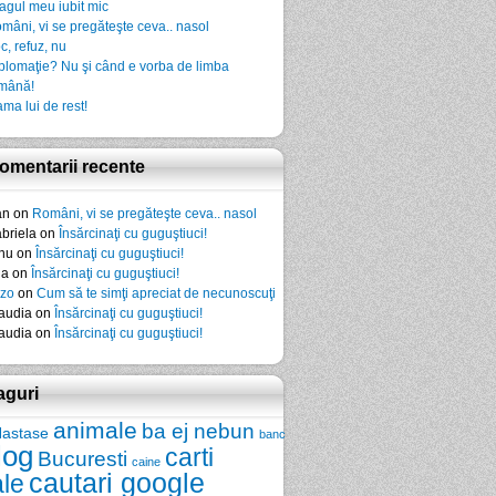
agul meu iubit mic
mâni, vi se pregăteşte ceva.. nasol
c, refuz, nu
plomaţie? Nu şi când e vorba de limba
mână!
ma lui de rest!
omentarii recente
an
on
Români, vi se pregăteşte ceva.. nasol
briela
on
Însărcinaţi cu guguştiuci!
nu
on
Însărcinaţi cu guguştiuci!
da
on
Însărcinaţi cu guguştiuci!
zo
on
Cum să te simţi apreciat de necunoscuţi
audia
on
Însărcinaţi cu guguştiuci!
audia
on
Însărcinaţi cu guguştiuci!
aguri
animale
ba ej nebun
Nastase
banc
log
carti
Bucuresti
caine
cautari google
ale