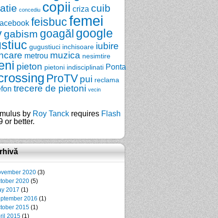
copii
zatie
cuib
criza
concediu
femei
feisbuc
facebook
google
y
goagăl
gabism
stiuc
iubire
gugustiuci
inchisoare
ncare
muzica
metrou
nesimtire
eni
pieton
Ponta
pietoni indisciplinati
crossing
ProTV
pui
reclama
trecere de pietoni
efon
vecin
mulus by
Roy Tanck
requires
Flash
 or better.
rhivă
vember 2020
(3)
tober 2020
(5)
y 2017
(1)
ptember 2016
(1)
tober 2015
(1)
ril 2015
(1)