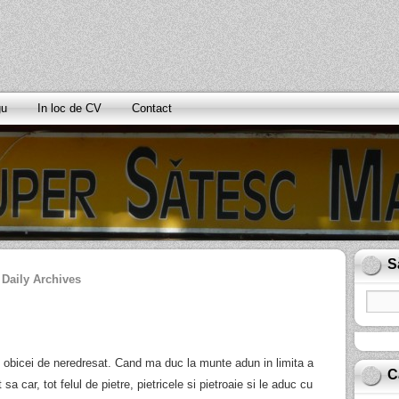
gu
In loc de CV
Contact
S
Daily Archives
obicei de neredresat. Cand ma duc la munte adun in limita a
C
 sa car, tot felul de pietre, pietricele si pietroaie si le aduc cu