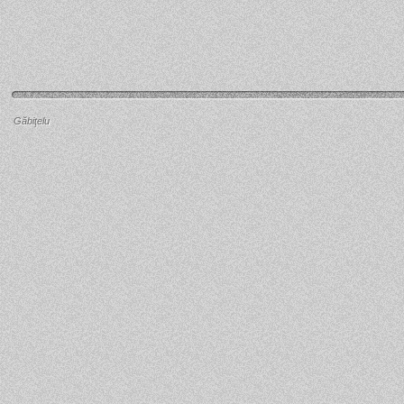
Găbiţelu