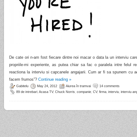
De cate ori n-am fost fiecare dintre noi macar o data la un interviu car
propriile-mi experiente, as putea chiar sa fac o paralela intre felul 
reactiona la interviu si capcanele angajarii. Cum ar fi sa spunem cu 
facem frumos”?
Continue reading
»
Gabitelu
May 24, 2012
Aiurea în tramvai
14 comments
89 de intrebari
,
Acasa TV
,
Chuck Norris
,
companie
,
CV
,
firma
,
interviu
,
interviu an