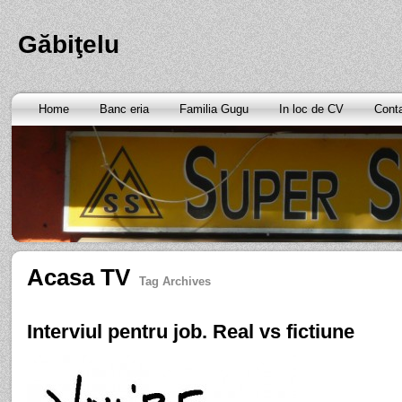
Găbiţelu
Home
Banc eria
Familia Gugu
In loc de CV
Cont
Acasa TV
Tag Archives
Interviul pentru job. Real vs fictiune