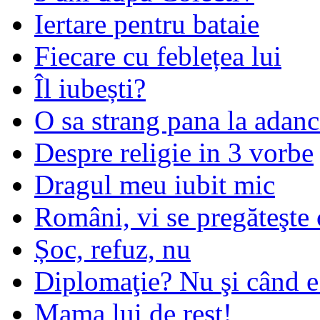
Iertare pentru bataie
Fiecare cu feblețea lui
Îl iubești?
O sa strang pana la adanc
Despre religie in 3 vorbe
Dragul meu iubit mic
Români, vi se pregăteşte 
Șoc, refuz, nu
Diplomaţie? Nu şi când 
Mama lui de rest!