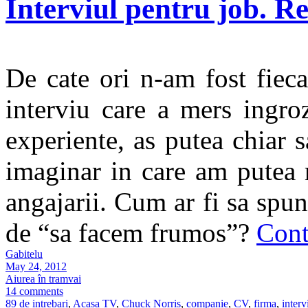
Interviul pentru job. Re
De cate ori n-am fost fiec
interviu care a mers ingro
experiente, as putea chiar sa
imaginar in care am putea r
angajarii. Cum ar fi sa spu
de “sa facem frumos”?
Cont
Gabitelu
May 24, 2012
Aiurea în tramvai
14 comments
89 de intrebari
,
Acasa TV
,
Chuck Norris
,
companie
,
CV
,
firma
,
interv