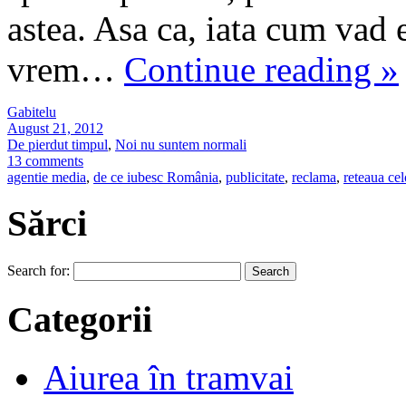
astea. Asa ca, iata cum vad 
vrem…
Continue reading
»
Gabitelu
August 21, 2012
De pierdut timpul
,
Noi nu suntem normali
13 comments
agentie media
,
de ce iubesc România
,
publicitate
,
reclama
,
reteaua cel
Sărci
Search for:
Categorii
Aiurea în tramvai