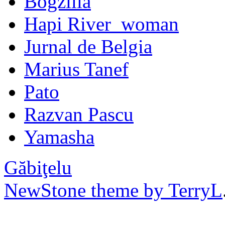
Bogzilla
Hapi River_woman
Jurnal de Belgia
Marius Tanef
Pato
Razvan Pascu
Yamasha
Găbiţelu
NewStone theme by TerryL