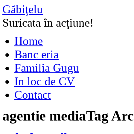
Găbiţelu
Suricata în acţiune!
Home
Banc eria
Familia Gugu
In loc de CV
Contact
agentie media
Tag Arc