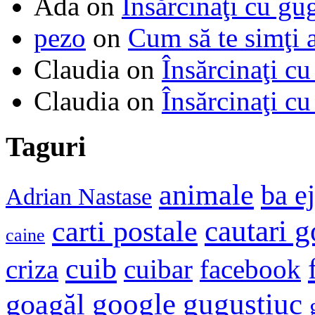
Ada
on
Însărcinaţi cu gu
pezo
on
Cum să te simţi 
Claudia
on
Însărcinaţi cu
Claudia
on
Însărcinaţi cu
Taguri
animale
ba e
Adrian Nastase
cautari 
carti postale
caine
cuib
criza
cuibar
facebook
google
gugustiuc
goagăl