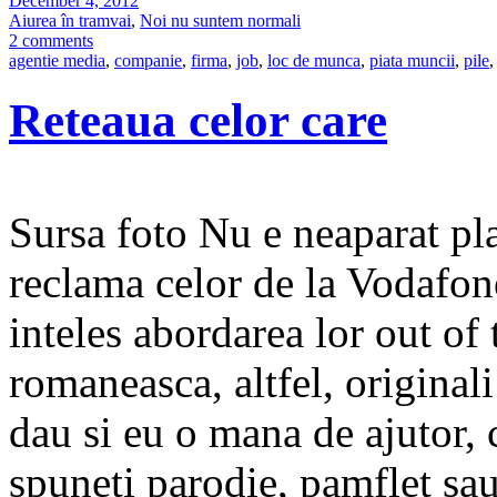
December 4, 2012
Aiurea în tramvai
,
Noi nu suntem normali
2 comments
agentie media
,
companie
,
firma
,
job
,
loc de munca
,
piata muncii
,
pile
,
Reteaua celor care
Sursa foto Nu e neaparat pla
reclama celor de la Vodafon
inteles abordarea lor out of 
romaneasca, altfel, originali
dau si eu o mana de ajutor, c
spuneti parodie, pamflet sau