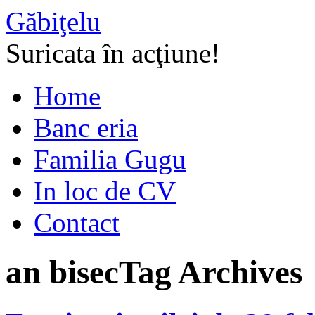
Găbiţelu
Suricata în acţiune!
Home
Banc eria
Familia Gugu
In loc de CV
Contact
an bisec
Tag Archives