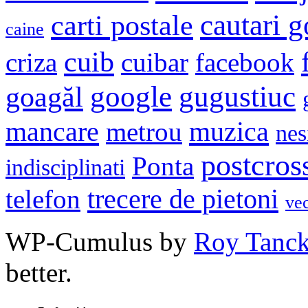
cautari 
carti postale
caine
cuib
criza
cuibar
facebook
google
gugustiuc
goagăl
mancare
muzica
metrou
nes
postcros
Ponta
indisciplinati
trecere de pietoni
telefon
ve
WP-Cumulus by
Roy Tanc
better.