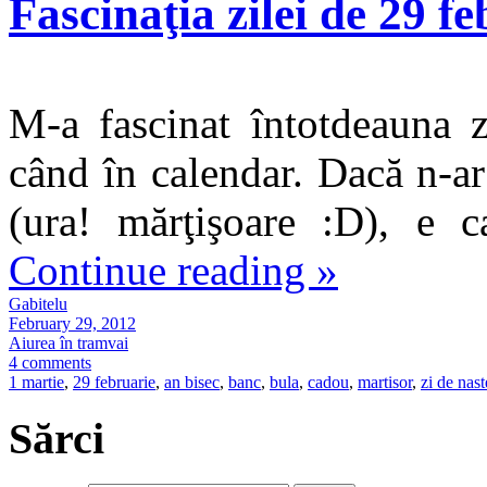
Fascinaţia zilei de 29 f
M-a fascinat întotdeauna z
când în calendar. Dacă n-ar 
(ura! mărţişoare :D), e 
Continue reading
»
Gabitelu
February 29, 2012
Aiurea în tramvai
4 comments
1 martie
,
29 februarie
,
an bisec
,
banc
,
bula
,
cadou
,
martisor
,
zi de nast
Sărci