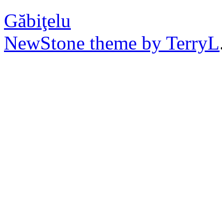
Găbiţelu
NewStone theme by TerryL