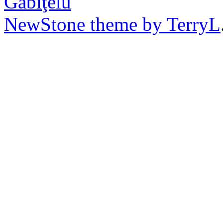
Găbiţelu
NewStone theme by TerryL