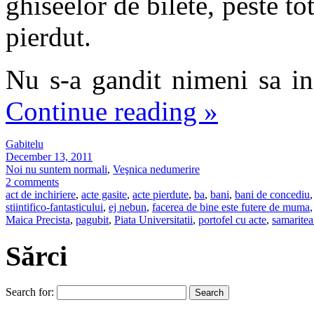
ghiseelor de bilete, peste to
pierdut.
Nu s-a gandit nimeni sa i
Continue reading
»
Gabitelu
December 13, 2011
Noi nu suntem normali
,
Veşnica nedumerire
2 comments
act de inchiriere
,
acte gasite
,
acte pierdute
,
ba
,
bani
,
bani de concediu
,
stiintifico-fantasticului
,
ej nebun
,
facerea de bine este futere de muma
,
Maica Precista
,
pagubit
,
Piata Universitatii
,
portofel cu acte
,
samarite
Sărci
Search for: