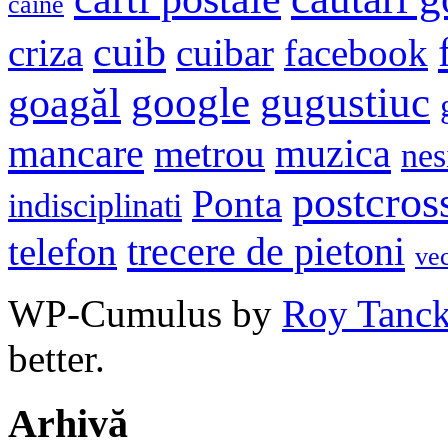
caine
cuib
criza
cuibar
facebook
google
gugustiuc
goagăl
mancare
muzica
metrou
nes
postcros
Ponta
indisciplinati
trecere de pietoni
telefon
ve
WP-Cumulus by
Roy Tanc
better.
Arhivă