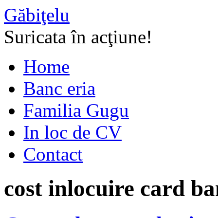
Găbiţelu
Suricata în acţiune!
Home
Banc eria
Familia Gugu
In loc de CV
Contact
cost inlocuire card b