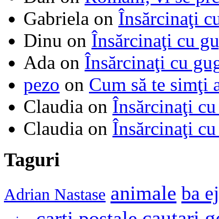
Gabriela
on
Însărcinaţi c
Dinu
on
Însărcinaţi cu g
Ada
on
Însărcinaţi cu gu
pezo
on
Cum să te simţi 
Claudia
on
Însărcinaţi cu
Claudia
on
Însărcinaţi cu
Taguri
animale
ba e
Adrian Nastase
cautari 
carti postale