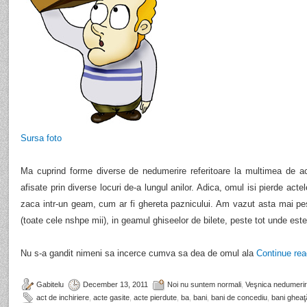
Sursa foto
Ma cuprind forme diverse de nedumerire referitoare la multimea de a
afisate prin diverse locuri de-a lungul anilor. Adica, omul isi pierde acte
zaca intr-un geam, cum ar fi ghereta paznicului. Am vazut asta mai peste
(toate cele nshpe mii), in geamul ghiseelor de bilete, peste tot unde est
Nu s-a gandit nimeni sa incerce cumva sa dea de omul ala
Continue re
Gabitelu
December 13, 2011
Noi nu suntem normali
,
Veşnica nedumeri
act de inchiriere
,
acte gasite
,
acte pierdute
,
ba
,
bani
,
bani de concediu
,
bani gheaţ