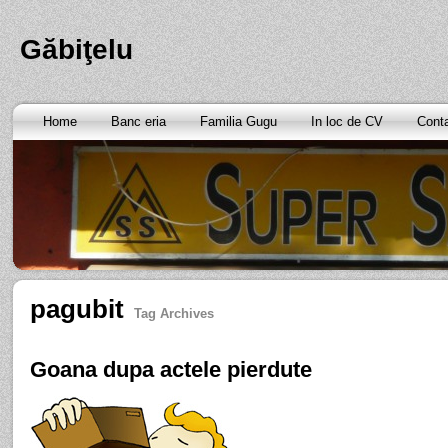
Găbiţelu
Home
Banc eria
Familia Gugu
In loc de CV
Cont
pagubit
Tag Archives
Goana dupa actele pierdute