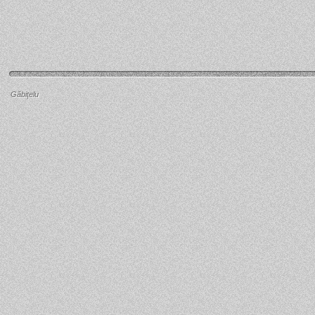
Găbiţelu