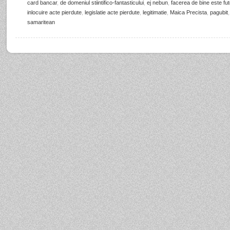
card bancar
,
de domeniul stiintifico-fantasticului
,
ej nebun
,
facerea de bine este f
inlocuire acte pierdute
,
legislatie acte pierdute
,
legitimatie
,
Maica Precista
,
pagubit
,
samaritean