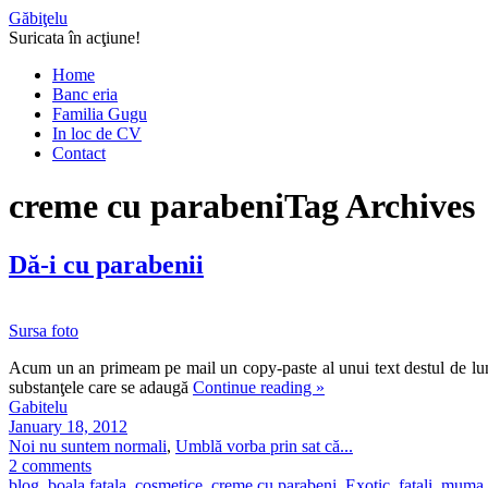
Găbiţelu
Suricata în acţiune!
Home
Banc eria
Familia Gugu
In loc de CV
Contact
creme cu parabeni
Tag Archives
Dă-i cu parabenii
Sursa foto
Acum un an primeam pe mail un copy-paste al unui text destul de lunguţ
substanţele care se adaugă
Continue reading
»
Gabitelu
January 18, 2012
Noi nu suntem normali
,
Umblă vorba prin sat că...
2 comments
blog
,
boala fatala
,
cosmetice
,
creme cu parabeni
,
Exotic
,
fatali
,
muma 