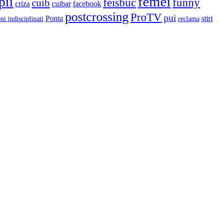
femei
pii
feisbuc
funny
cuib
criza
cuibar
facebook
postcrossing
ProTV
pui
Ponta
stiri
ni indisciplinati
reclama