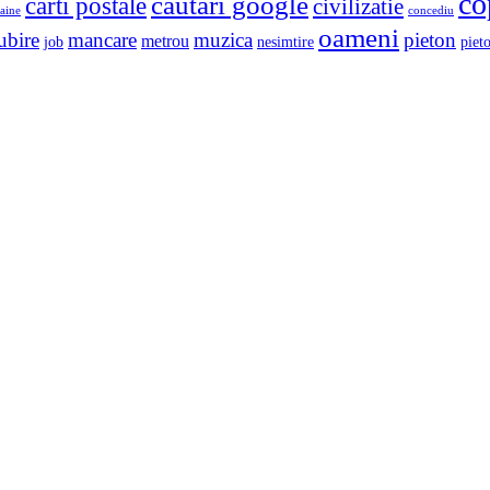
co
cautari google
carti postale
civilizatie
aine
concediu
oameni
ubire
mancare
muzica
pieton
metrou
job
nesimtire
pieto