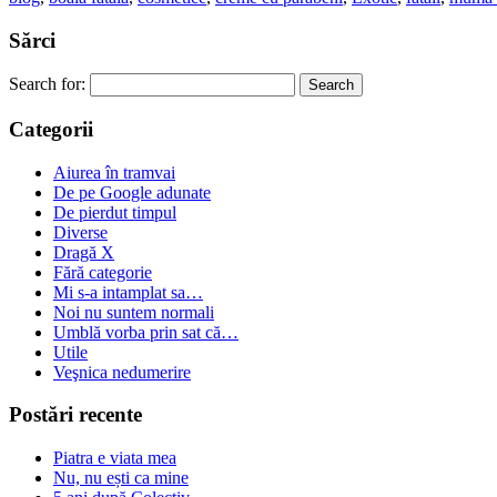
Sărci
Search for:
Categorii
Aiurea în tramvai
De pe Google adunate
De pierdut timpul
Diverse
Dragă X
Fără categorie
Mi s-a intamplat sa…
Noi nu suntem normali
Umblă vorba prin sat că…
Utile
Veşnica nedumerire
Postări recente
Piatra e viata mea
Nu, nu ești ca mine