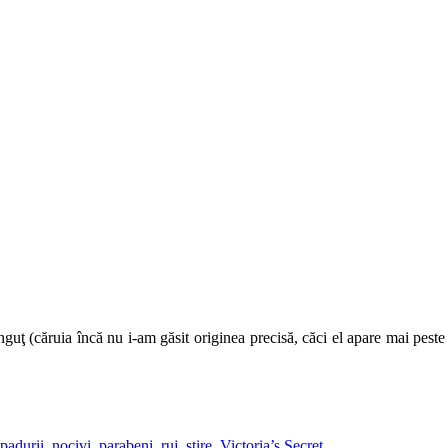
 (căruia încă nu i-am găsit originea precisă, căci el apare mai peste to
padurii
,
nocivi
,
parabeni
,
ruj
,
stire
,
Victoria’s Secret