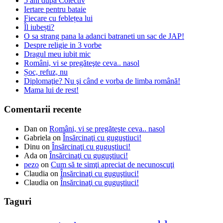
5 ani după Colectiv
Iertare pentru bataie
Fiecare cu feblețea lui
Îl iubești?
O sa strang pana la adanci batraneti un sac de JAP!
Despre religie in 3 vorbe
Dragul meu iubit mic
Români, vi se pregăteşte ceva.. nasol
Șoc, refuz, nu
Diplomaţie? Nu şi când e vorba de limba română!
Mama lui de rest!
Comentarii recente
Dan
on
Români, vi se pregăteşte ceva.. nasol
Gabriela
on
Însărcinaţi cu guguştiuci!
Dinu
on
Însărcinaţi cu guguştiuci!
Ada
on
Însărcinaţi cu guguştiuci!
pezo
on
Cum să te simţi apreciat de necunoscuţi
Claudia
on
Însărcinaţi cu guguştiuci!
Claudia
on
Însărcinaţi cu guguştiuci!
Taguri