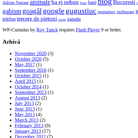
blog
animale
ba ej nebun
Bucuresti
bani
Adrian Nastase
banc
c
google
gugustiuc
goagăl
gabism
i
gugustiuci
inchisoare
trecere de pietoni
telefon
zapada
vecin
WP-Cumulus by
Roy Tanck
requires
Flash Player
9 or better.
Arhivă
November 2020
(3)
October 2020
(5)
May 2017
(1)
September 2016
(1)
October 2015
(1)
April 2015
(1)
October 2014
(1)
September 2013
(1)
August 2013
(2)
July 2013
(2)
June 2013
(1)
May 2013
(4)
March 2013
(2)
February 2013
(9)
January 2013
(17)
December 2012
(7)