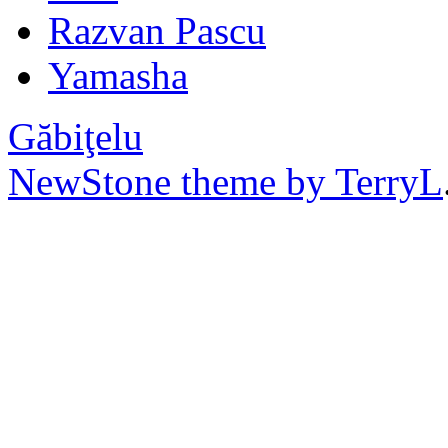
Razvan Pascu
Yamasha
Găbiţelu
NewStone theme by TerryL