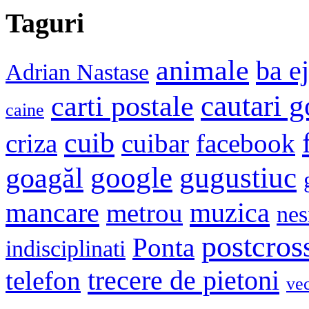
Taguri
animale
ba e
Adrian Nastase
cautari 
carti postale
caine
cuib
criza
cuibar
facebook
google
gugustiuc
goagăl
mancare
muzica
metrou
nes
postcros
Ponta
indisciplinati
trecere de pietoni
telefon
ve