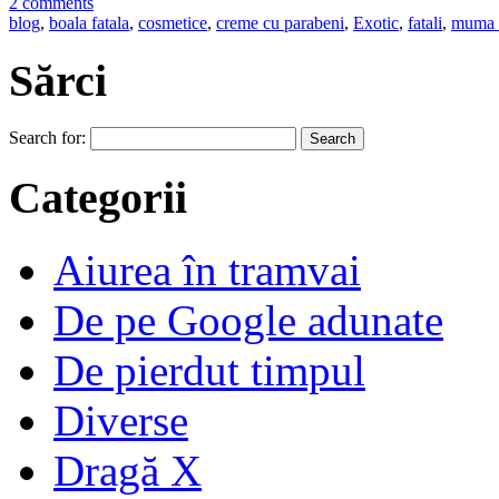
2 comments
blog
,
boala fatala
,
cosmetice
,
creme cu parabeni
,
Exotic
,
fatali
,
muma 
Sărci
Search for:
Categorii
Aiurea în tramvai
De pe Google adunate
De pierdut timpul
Diverse
Dragă X