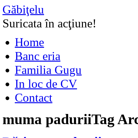
Găbiţelu
Suricata în acţiune!
Home
Banc eria
Familia Gugu
In loc de CV
Contact
muma padurii
Tag Ar