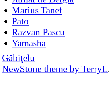
Marius Tanef
Pato
Razvan Pascu
Yamasha
Găbiţelu
NewStone theme by TerryL