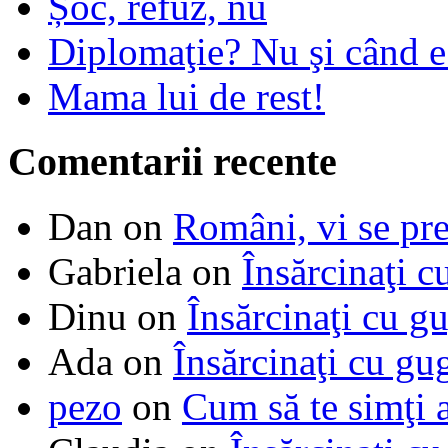
Șoc, refuz, nu
Diplomaţie? Nu şi când 
Mama lui de rest!
Comentarii recente
Dan
on
Români, vi se pre
Gabriela
on
Însărcinaţi c
Dinu
on
Însărcinaţi cu g
Ada
on
Însărcinaţi cu gu
pezo
on
Cum să te simţi 