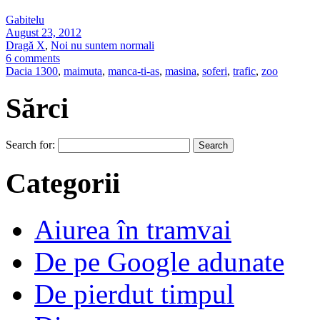
Gabitelu
August 23, 2012
Dragă X
,
Noi nu suntem normali
6 comments
Dacia 1300
,
maimuta
,
manca-ti-as
,
masina
,
soferi
,
trafic
,
zoo
Sărci
Search for:
Categorii
Aiurea în tramvai
De pe Google adunate
De pierdut timpul