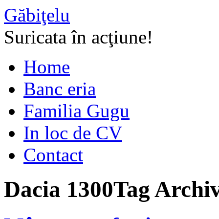
Găbiţelu
Suricata în acţiune!
Home
Banc eria
Familia Gugu
In loc de CV
Contact
Dacia 1300
Tag Archi