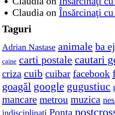
Claudia
on
Însărcinaţi cu
Claudia
on
Însărcinaţi cu
Taguri
animale
ba e
Adrian Nastase
cautari 
carti postale
caine
cuib
criza
cuibar
facebook
google
gugustiuc
goagăl
mancare
muzica
metrou
nes
postcros
Ponta
indisciplinati