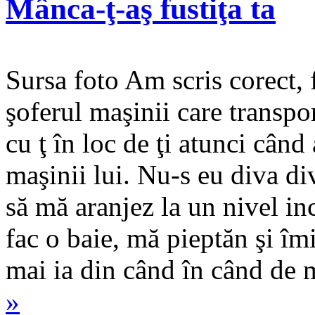
Mânca-ţ-aş fustiţa ta
Sursa foto Am scris corect, 
şoferul maşinii care transpo
cu ţ în loc de ţi atunci când
maşinii lui. Nu-s eu diva di
să mă aranjez la un nivel in
fac o baie, mă pieptăn şi îm
mai ia din când în când de
»