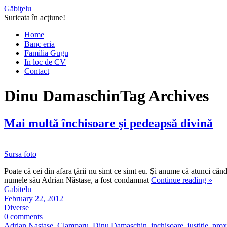
Găbiţelu
Suricata în acţiune!
Home
Banc eria
Familia Gugu
In loc de CV
Contact
Dinu Damaschin
Tag Archives
Mai multă închisoare şi pedeapsă divină
Sursa foto
Poate că cei din afara ţării nu simt ce simt eu. Şi anume că atunci când
numele său Adrian Năstase, a fost condamnat
Continue reading
»
Gabitelu
February 22, 2012
Diverse
0 comments
Adrian Nastase
,
Clamparu
,
Dinu Damaschin
,
inchisoare
,
justitie
,
prox