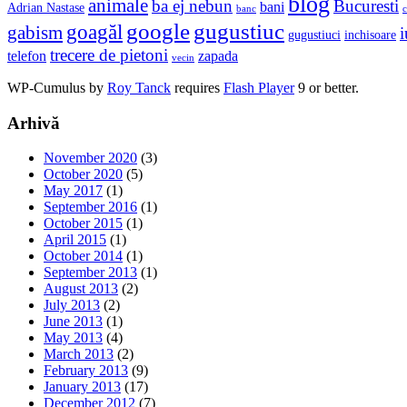
blog
animale
ba ej nebun
Bucuresti
bani
Adrian Nastase
banc
c
google
gugustiuc
goagăl
gabism
i
gugustiuci
inchisoare
trecere de pietoni
telefon
zapada
vecin
WP-Cumulus by
Roy Tanck
requires
Flash Player
9 or better.
Arhivă
November 2020
(3)
October 2020
(5)
May 2017
(1)
September 2016
(1)
October 2015
(1)
April 2015
(1)
October 2014
(1)
September 2013
(1)
August 2013
(2)
July 2013
(2)
June 2013
(1)
May 2013
(4)
March 2013
(2)
February 2013
(9)
January 2013
(17)
December 2012
(7)