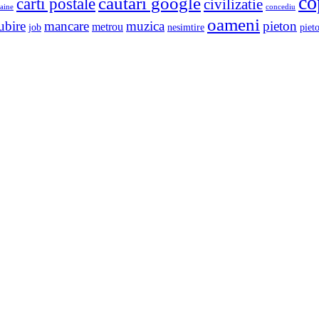
co
cautari google
carti postale
civilizatie
aine
concediu
oameni
ubire
mancare
muzica
pieton
metrou
job
nesimtire
pieto