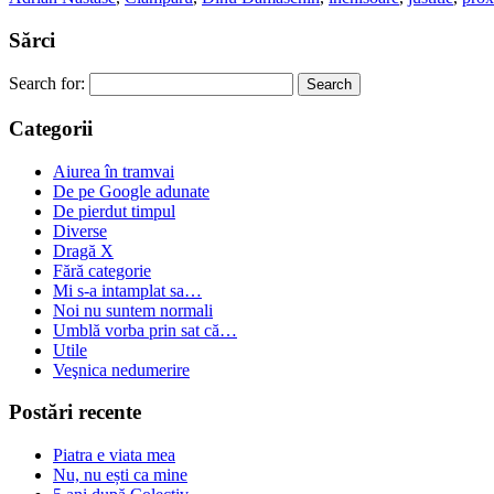
Sărci
Search for:
Categorii
Aiurea în tramvai
De pe Google adunate
De pierdut timpul
Diverse
Dragă X
Fără categorie
Mi s-a intamplat sa…
Noi nu suntem normali
Umblă vorba prin sat că…
Utile
Veşnica nedumerire
Postări recente
Piatra e viata mea
Nu, nu ești ca mine