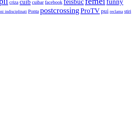
femei
pii
feisbuc
funny
cuib
criza
cuibar
facebook
postcrossing
ProTV
pui
Ponta
stiri
ni indisciplinati
reclama