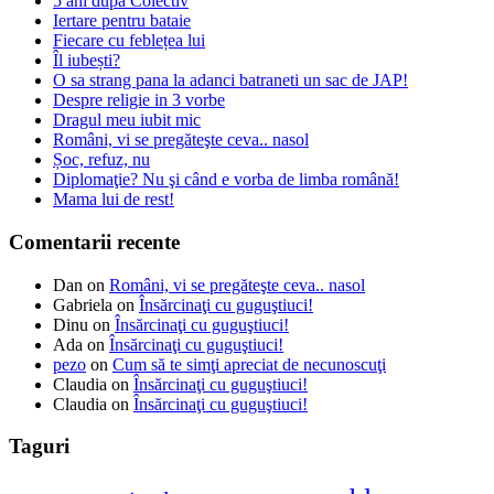
5 ani după Colectiv
Iertare pentru bataie
Fiecare cu feblețea lui
Îl iubești?
O sa strang pana la adanci batraneti un sac de JAP!
Despre religie in 3 vorbe
Dragul meu iubit mic
Români, vi se pregăteşte ceva.. nasol
Șoc, refuz, nu
Diplomaţie? Nu şi când e vorba de limba română!
Mama lui de rest!
Comentarii recente
Dan
on
Români, vi se pregăteşte ceva.. nasol
Gabriela
on
Însărcinaţi cu guguştiuci!
Dinu
on
Însărcinaţi cu guguştiuci!
Ada
on
Însărcinaţi cu guguştiuci!
pezo
on
Cum să te simţi apreciat de necunoscuţi
Claudia
on
Însărcinaţi cu guguştiuci!
Claudia
on
Însărcinaţi cu guguştiuci!
Taguri