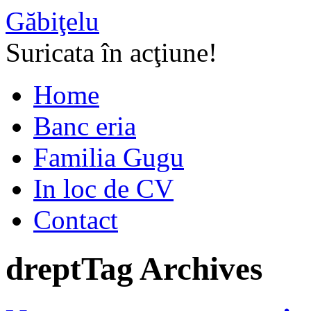
Găbiţelu
Suricata în acţiune!
Home
Banc eria
Familia Gugu
In loc de CV
Contact
drept
Tag Archives