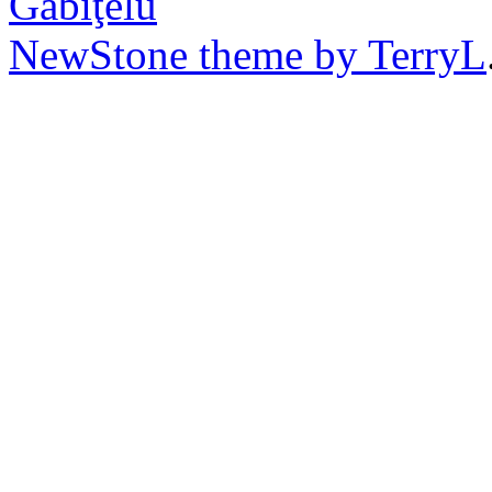
Găbiţelu
NewStone theme by TerryL