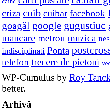
caine
cuib
criza
cuibar
facebook
google
gugustiuc
goagăl
mancare
muzica
metrou
nes
postcros
Ponta
indisciplinati
trecere de pietoni
telefon
ve
WP-Cumulus by
Roy Tanc
better.
Arhivă