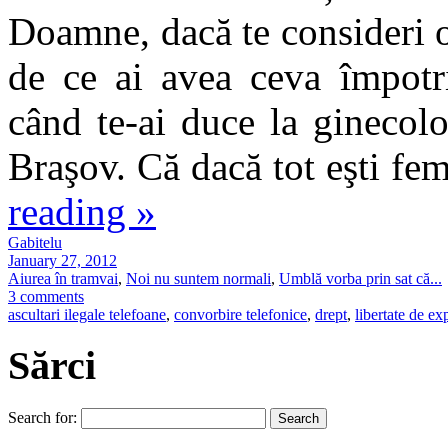
Doamne, dacă te consideri o
de ce ai avea ceva împotri
când te-ai duce la ginecolo
Braşov. Că dacă tot eşti fem
reading
»
Gabitelu
January 27, 2012
Aiurea în tramvai
,
Noi nu suntem normali
,
Umblă vorba prin sat că...
3 comments
ascultari ilegale telefoane
,
convorbire telefonice
,
drept
,
libertate de ex
Sărci
Search for: