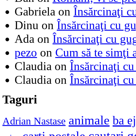
Gabriela
on
Însărcinaţi c
Dinu
on
Însărcinaţi cu g
Ada
on
Însărcinaţi cu gu
pezo
on
Cum să te simţi 
Claudia
on
Însărcinaţi cu
Claudia
on
Însărcinaţi cu
Taguri
animale
ba e
Adrian Nastase
cautari 
carti postale