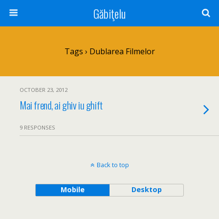
Găbiţelu
Tags › Dublarea Filmelor
OCTOBER 23, 2012
Mai frend, ai ghiv iu ghift
9 RESPONSES
Back to top
Mobile
Desktop