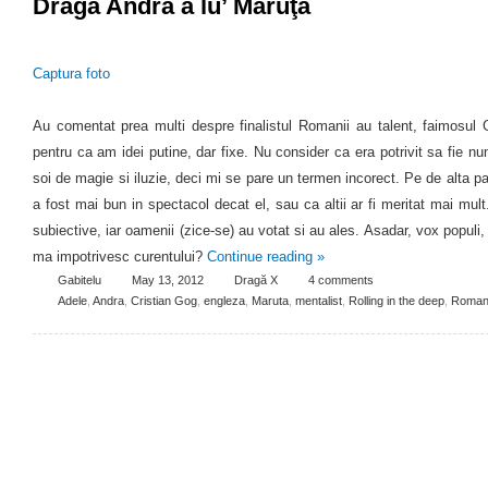
Dragă Andra a lu’ Măruţă
Captura foto
Au comentat prea multi despre finalistul Romanii au talent, faimosul 
pentru ca am idei putine, dar fixe. Nu consider ca era potrivit sa fie nu
soi de magie si iluzie, deci mi se pare un termen incorect. Pe de alta pa
a fost mai bun in spectacol decat el, sau ca altii ar fi meritat mai mult
subiective, iar oamenii (zice-se) au votat si au ales. Asadar, vox populi
ma impotrivesc curentului?
Continue reading
»
Gabitelu
May 13, 2012
Dragă X
4 comments
Adele
,
Andra
,
Cristian Gog
,
engleza
,
Maruta
,
mentalist
,
Rolling in the deep
,
Romani