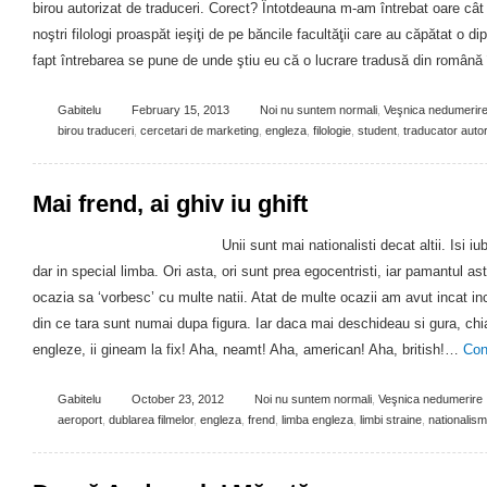
birou autorizat de traduceri. Corect? Întotdeauna m-am întrebat oare cât d
noştri filologi proaspăt ieşiţi de pe băncile facultăţii care au căpătat o d
fapt întrebarea se pune de unde ştiu eu că o lucrare tradusă din română
Gabitelu
February 15, 2013
Noi nu suntem normali
,
Veşnica nedumerir
birou traduceri
,
cercetari de marketing
,
engleza
,
filologie
,
student
,
traducator autor
Mai frend, ai ghiv iu ghift
Unii sunt mai nationalisti decat altii. Isi i
dar in special limba. Ori asta, ori sunt prea egocentristi, iar pamantul a
ocazia sa ‘vorbesc’ cu multe natii. Atat de multe ocazii am avut incat i
din ce tara sunt numai dupa figura. Iar daca mai deschideau si gura, chia
engleze, ii gineam la fix! Aha, neamt! Aha, american! Aha, british!…
Con
Gabitelu
October 23, 2012
Noi nu suntem normali
,
Veşnica nedumerire
aeroport
,
dublarea filmelor
,
engleza
,
frend
,
limba engleza
,
limbi straine
,
nationalism