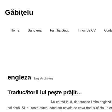
Găbiţelu
Home
Banc eria
Familia Gugu
In loc de CV
Cont
engleza
Tag Archives
Traducătorii lui peşte prăjit…
Nu că mă laud, dar cunosc limba engleză
noi două. Şi, cu toate astea, când am nevoie de ceva tradus oficial în e