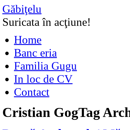
Găbiţelu
Suricata în acţiune!
Home
Banc eria
Familia Gugu
In loc de CV
Contact
Cristian Gog
Tag Arch