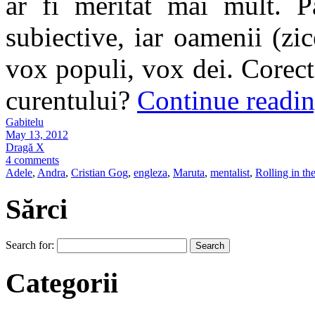
ar fi meritat mai mult. P
subiective, iar oamenii (zic
vox populi, vox dei. Corec
curentului?
Continue readi
Gabitelu
May 13, 2012
Dragă X
4 comments
Adele
,
Andra
,
Cristian Gog
,
engleza
,
Maruta
,
mentalist
,
Rolling in th
Sărci
Search for:
Categorii