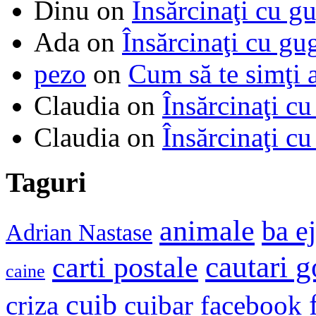
Dinu
on
Însărcinaţi cu g
Ada
on
Însărcinaţi cu gu
pezo
on
Cum să te simţi 
Claudia
on
Însărcinaţi cu
Claudia
on
Însărcinaţi cu
Taguri
animale
ba e
Adrian Nastase
cautari 
carti postale
caine
cuib
criza
cuibar
facebook