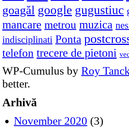
google
gugustiuc
goagăl
mancare
muzica
metrou
nes
postcros
Ponta
indisciplinati
trecere de pietoni
telefon
ve
WP-Cumulus by
Roy Tanc
better.
Arhivă
November 2020
(3)