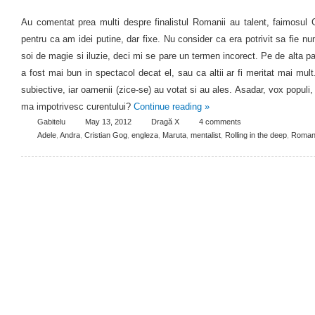
Au comentat prea multi despre finalistul Romanii au talent, faimosul 
pentru ca am idei putine, dar fixe. Nu consider ca era potrivit sa fie nu
soi de magie si iluzie, deci mi se pare un termen incorect. Pe de alta pa
a fost mai bun in spectacol decat el, sau ca altii ar fi meritat mai mult
subiective, iar oamenii (zice-se) au votat si au ales. Asadar, vox populi
ma impotrivesc curentului?
Continue reading
»
Gabitelu
May 13, 2012
Dragă X
4 comments
Adele
,
Andra
,
Cristian Gog
,
engleza
,
Maruta
,
mentalist
,
Rolling in the deep
,
Romani