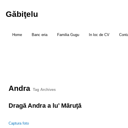
Găbiţelu
Home
Banc eria
Familia Gugu
In loc de CV
Cont
Andra
Tag Archives
Dragă Andra a lu’ Măruţă
Captura foto