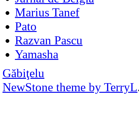
Marius Tanef
Pato
Razvan Pascu
Yamasha
Găbiţelu
NewStone theme by TerryL