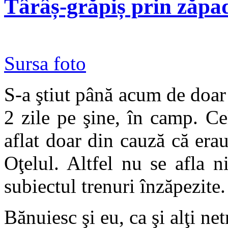
Târâș-grăpiș prin zăpa
Sursa foto
S-a ştiut până acum de doar 
2 zile pe şine, în camp. C
aflat doar din cauză că erau 
Oţelul. Altfel nu se afla n
subiectul trenuri înzăpezite.
Bănuiesc şi eu, ca şi alţi ne