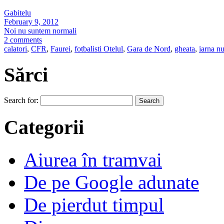
Gabitelu
February 9, 2012
Noi nu suntem normali
2 comments
calatori
,
CFR
,
Faurei
,
fotbalisti Otelul
,
Gara de Nord
,
gheata
,
iarna nu
Sărci
Search for:
Categorii
Aiurea în tramvai
De pe Google adunate
De pierdut timpul