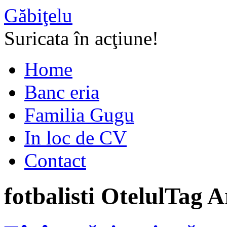
Găbiţelu
Suricata în acţiune!
Home
Banc eria
Familia Gugu
In loc de CV
Contact
fotbalisti Otelul
Tag A