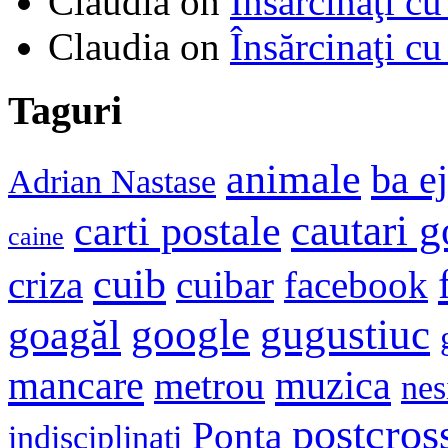
Claudia
on
Însărcinaţi cu
Claudia
on
Însărcinaţi cu
Taguri
animale
ba e
Adrian Nastase
cautari 
carti postale
caine
cuib
criza
cuibar
facebook
google
gugustiuc
goagăl
mancare
muzica
metrou
nes
postcros
Ponta
indisciplinati