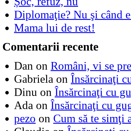
Șoc, refuz, nu
Diplomaţie? Nu şi când 
Mama lui de rest!
Comentarii recente
Dan
on
Români, vi se pre
Gabriela
on
Însărcinaţi c
Dinu
on
Însărcinaţi cu g
Ada
on
Însărcinaţi cu gu
pezo
on
Cum să te simţi 