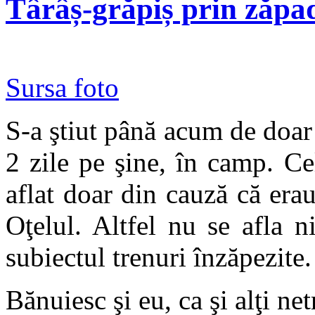
Târâș-grăpiș prin zăpa
Sursa foto
S-a ştiut până acum de doar 
2 zile pe şine, în camp. C
aflat doar din cauză că erau 
Oţelul. Altfel nu se afla n
subiectul trenuri înzăpezite.
Bănuiesc şi eu, ca şi alţi ne