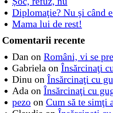
Șoc, refuz, nu
Diplomaţie? Nu şi când 
Mama lui de rest!
Comentarii recente
Dan
on
Români, vi se pre
Gabriela
on
Însărcinaţi c
Dinu
on
Însărcinaţi cu g
Ada
on
Însărcinaţi cu gu
pezo
on
Cum să te simţi 