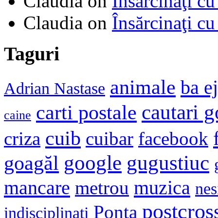
Claudia
on
Însărcinaţi cu
Claudia
on
Însărcinaţi cu
Taguri
animale
ba e
Adrian Nastase
cautari 
carti postale
caine
cuib
criza
cuibar
facebook
google
gugustiuc
goagăl
mancare
muzica
metrou
nes
postcros
Ponta
indisciplinati