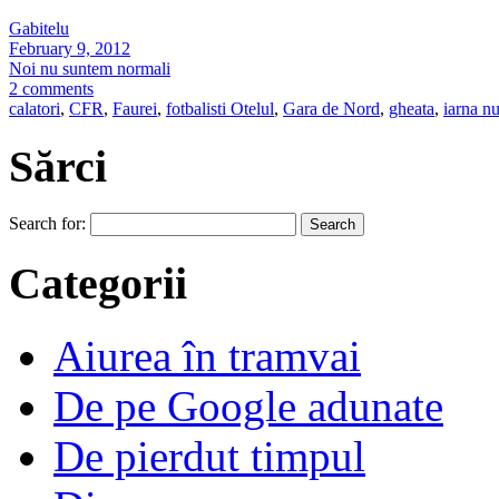
Gabitelu
February 9, 2012
Noi nu suntem normali
2 comments
calatori
,
CFR
,
Faurei
,
fotbalisti Otelul
,
Gara de Nord
,
gheata
,
iarna nu
Sărci
Search for:
Categorii
Aiurea în tramvai
De pe Google adunate
De pierdut timpul