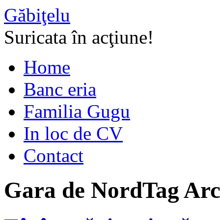
Găbiţelu
Suricata în acţiune!
Home
Banc eria
Familia Gugu
In loc de CV
Contact
Gara de Nord
Tag Arc