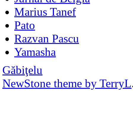
Marius Tanef
Pato
Razvan Pascu
Yamasha
Găbiţelu
NewStone theme by TerryL