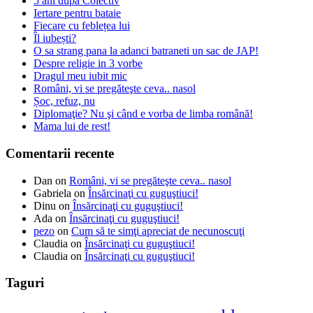
5 ani după Colectiv
Iertare pentru bataie
Fiecare cu feblețea lui
Îl iubești?
O sa strang pana la adanci batraneti un sac de JAP!
Despre religie in 3 vorbe
Dragul meu iubit mic
Români, vi se pregăteşte ceva.. nasol
Șoc, refuz, nu
Diplomaţie? Nu şi când e vorba de limba română!
Mama lui de rest!
Comentarii recente
Dan
on
Români, vi se pregăteşte ceva.. nasol
Gabriela
on
Însărcinaţi cu guguştiuci!
Dinu
on
Însărcinaţi cu guguştiuci!
Ada
on
Însărcinaţi cu guguştiuci!
pezo
on
Cum să te simţi apreciat de necunoscuţi
Claudia
on
Însărcinaţi cu guguştiuci!
Claudia
on
Însărcinaţi cu guguştiuci!
Taguri