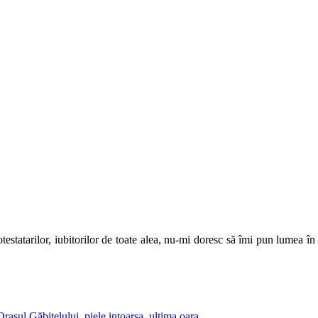
rotestatarilor, iubitorilor de toate alea, nu-mi doresc să îmi pun lumea î
Oraşul Găbiţelului
,
piele intoarsa
,
ultima oara