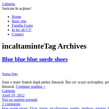
Găbiţelu
Suricata în acţiune!
Home
Banc eria
Familia Gugu
In loc de CV
Contact
incaltaminte
Tag Archives
Blue blue blue suede shoes
Sursa foto
Sunt o mare fraieră după pielea întoarsă. Îmi cer scuze activiştilor, p
întoarsă.
Continue reading
»
Gabitelu
April 19, 2012
Noi nu suntem normali
2 comments
blue suede shoes
,
Elvis
,
haine
,
incaltaminte
,
mediu
,
meltean
,
muiere
,