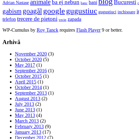
blog
animale
ba ej nebun
Bucuresti
bani
Adrian Nastase
banc
c
google
gugustiuc
goagăl
gabism
i
gugustiuci
inchisoare
trecere de pietoni
telefon
zapada
vecin
WP-Cumulus by
Roy Tanck
requires
Flash Player
9 or better.
Arhivă
November 2020
(3)
October 2020
(5)
May 2017
(1)
September 2016
(1)
October 2015
(1)
April 2015
(1)
October 2014
(1)
September 2013
(1)
August 2013
(2)
July 2013
(2)
June 2013
(1)
May 2013
(4)
March 2013
(2)
February 2013
(9)
January 2013
(17)
December 2012
(7)