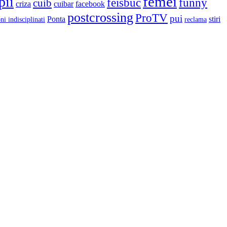
femei
pii
feisbuc
funny
cuib
criza
cuibar
facebook
postcrossing
ProTV
pui
Ponta
stiri
ni indisciplinati
reclama