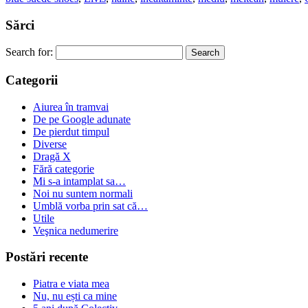
Sărci
Search for:
Categorii
Aiurea în tramvai
De pe Google adunate
De pierdut timpul
Diverse
Dragă X
Fără categorie
Mi s-a intamplat sa…
Noi nu suntem normali
Umblă vorba prin sat că…
Utile
Veşnica nedumerire
Postări recente
Piatra e viata mea
Nu, nu ești ca mine