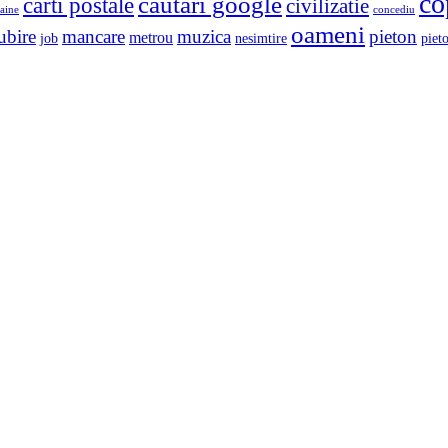
co
cautari google
carti postale
civilizatie
aine
concediu
oameni
ubire
mancare
muzica
pieton
metrou
job
nesimtire
pieto