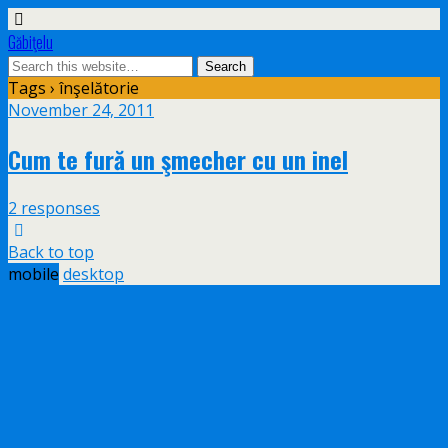
Găbiţelu
Tags › înşelătorie
November 24, 2011
Cum te fură un şmecher cu un inel
2 responses
Back to top
mobile
desktop