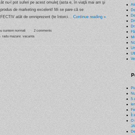
ât nu-l pot suferi pe acest omuleţ (asta e, în viaţă mai am şi
Ai
n produs de marketing excelent! Mi se pare că se
De
De
 EFECTIV atât de omniprezent (te întorci…
Continue reading
»
Di
Dr
nu suntem normali
2 comments
Fă
o
,
radu mazare
,
vacanta
Mi
No
Um
Ut
Ve
P
Pi
Nu
5 
Ie
Fi
Îl 
O 
JA
De