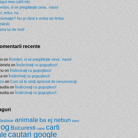
agul meu iubit mic
mâni, vi se pregăteşte ceva.. nasol
c, refuz, nu
plomaţie? Nu şi când e vorba de limba
mână!
ma lui de rest!
omentarii recente
an
on
Români, vi se pregăteşte ceva.. nasol
briela
on
Însărcinaţi cu guguştiuci!
nu
on
Însărcinaţi cu guguştiuci!
da
on
Însărcinaţi cu guguştiuci!
zo
on
Cum să te simţi apreciat de necunoscuţi
audia
on
Însărcinaţi cu guguştiuci!
audia
on
Însărcinaţi cu guguştiuci!
aguri
animale
ba ej nebun
Nastase
banc
log
carti
Bucuresti
caine
cautari google
ale