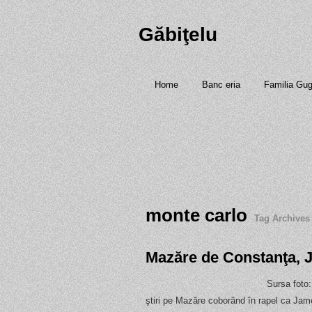
Găbiţelu
Home
Banc eria
Familia Gu
monte carlo
Tag Archives
Mazăre de Constanţa, 
Sursa foto
ştiri pe Mazăre coborând în rapel ca Jam