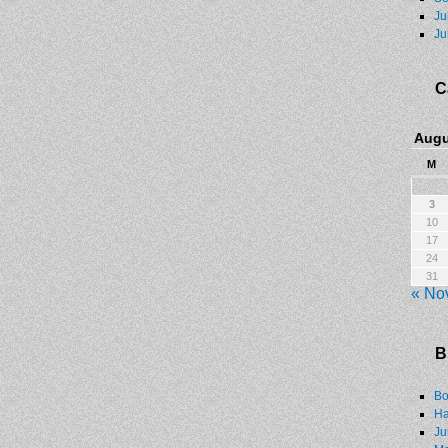
Ju
Ju
C
Augu
M
3
10
17
24
31
« No
B
Bo
Ha
Ju