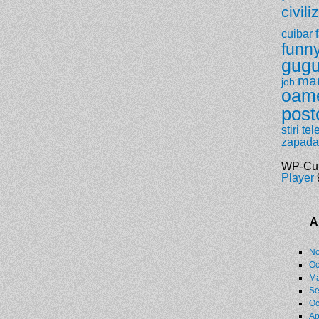
civili
cuibar
funn
gugu
ma
job
oam
post
stiri
tel
zapada
WP-Cu
Player
9
A
No
Oc
Ma
Se
Oc
Ap