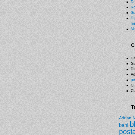
Dr
Ro
Șo
Di
ro
Ma
C
D
Ga
Di
A
pe
Cl
Cl
T
Adrian 
b
bani
post