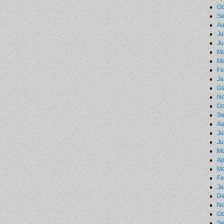
Oc
Se
Au
Ju
Ju
Ma
Ma
Fe
Ja
De
No
Oc
Se
Au
Ju
Ju
Ma
Ap
Ma
Fe
Ja
De
No
Oc
Se