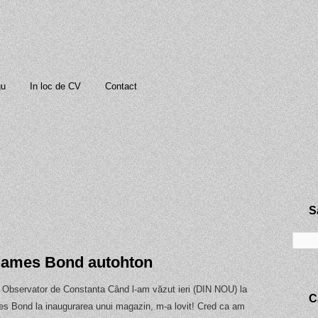
gu
In loc de CV
Contact
S
James Bond autohton
: Observator de Constanta Când l-am văzut ieri (DIN NOU) la
C
es Bond la inaugurarea unui magazin, m-a lovit! Cred ca am