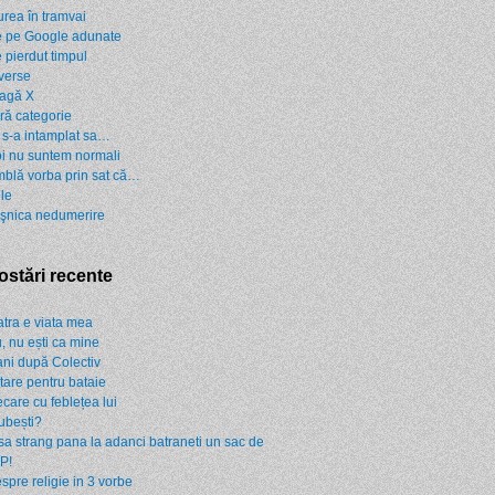
urea în tramvai
 pe Google adunate
 pierdut timpul
verse
agă X
ră categorie
 s-a intamplat sa…
i nu suntem normali
blă vorba prin sat că…
ile
şnica nedumerire
ostări recente
atra e viata mea
, nu ești ca mine
ani după Colectiv
rtare pentru bataie
ecare cu feblețea lui
iubești?
sa strang pana la adanci batraneti un sac de
P!
spre religie in 3 vorbe