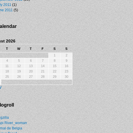
ly 2011
(1)
ne 2011
(5)
alendar
st 2026
T
W
T
F
S
S
1
2
4
5
6
7
8
9
11
12
13
14
15
16
18
19
20
21
22
23
25
26
27
28
29
30
v
logroll
gzilla
pi River_woman
rnal de Belgia