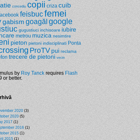
copii
zatie
cuib
criza
concediu
femei
feisbuc
facebook
google
y
goagăl
gabism
stiuc
iubire
gugustiuci
inchisoare
ncare
muzica
metrou
nesimtire
eni
pieton
Ponta
pietoni indisciplinati
crossing
ProTV
pui
reclama
trecere de pietoni
efon
vecin
mulus by
Roy Tanck
requires
Flash
 or better.
rhivă
vember 2020
(3)
tober 2020
(5)
y 2017
(1)
ptember 2016
(1)
tober 2015
(1)
ril 2015
(1)