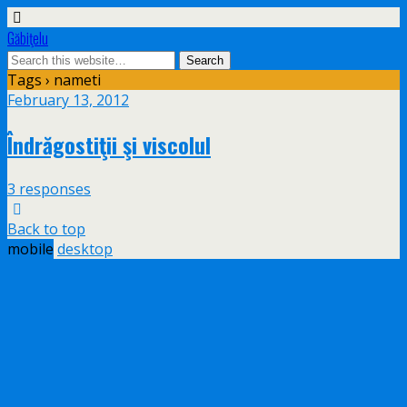
Găbiţelu
Tags › nameti
February 13, 2012
Îndrăgostiţii şi viscolul
3 responses
Back to top
mobile
desktop