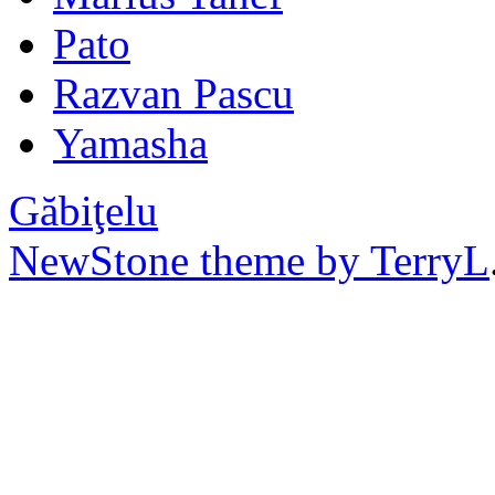
Pato
Razvan Pascu
Yamasha
Găbiţelu
NewStone theme by TerryL