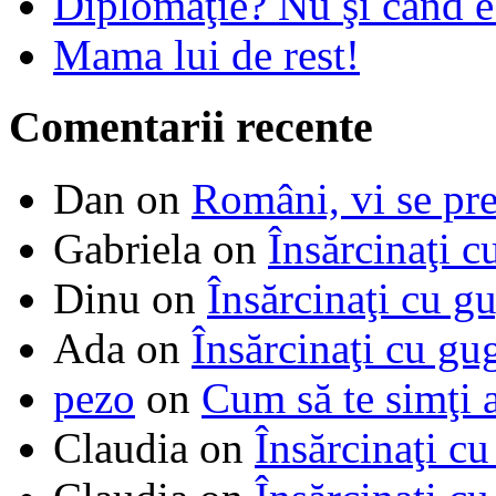
Diplomaţie? Nu şi când 
Mama lui de rest!
Comentarii recente
Dan
on
Români, vi se pre
Gabriela
on
Însărcinaţi c
Dinu
on
Însărcinaţi cu g
Ada
on
Însărcinaţi cu gu
pezo
on
Cum să te simţi 
Claudia
on
Însărcinaţi cu