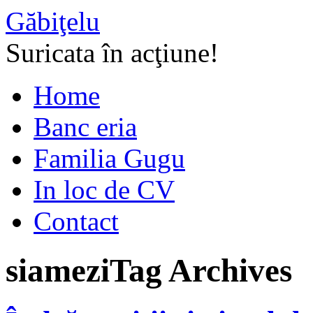
Găbiţelu
Suricata în acţiune!
Home
Banc eria
Familia Gugu
In loc de CV
Contact
siamezi
Tag Archives