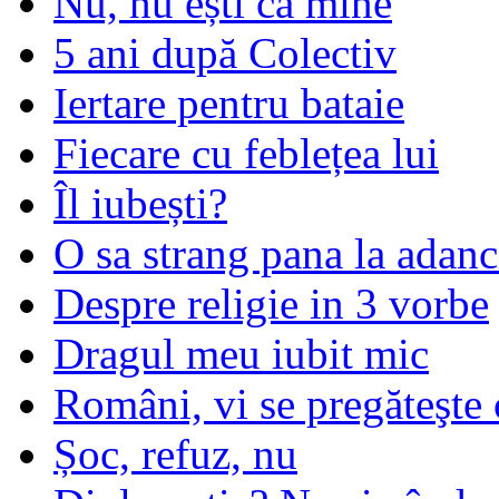
Nu, nu ești ca mine
5 ani după Colectiv
Iertare pentru bataie
Fiecare cu feblețea lui
Îl iubești?
O sa strang pana la adanc
Despre religie in 3 vorbe
Dragul meu iubit mic
Români, vi se pregăteşte 
Șoc, refuz, nu