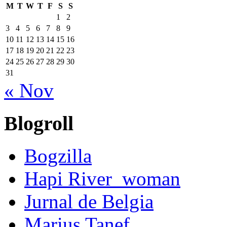
M
T
W
T
F
S
S
1
2
3
4
5
6
7
8
9
10
11
12
13
14
15
16
17
18
19
20
21
22
23
24
25
26
27
28
29
30
31
« Nov
Blogroll
Bogzilla
Hapi River_woman
Jurnal de Belgia
Marius Tanef