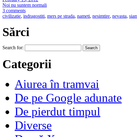
Noi nu suntem normali
3 comments
civilizatie
,
indragostiti
,
mers pe strada
,
nameti
,
nesimtire
,
nevasta
,
sia
Sărci
Search for:
Categorii
Aiurea în tramvai
De pe Google adunate
De pierdut timpul
Diverse