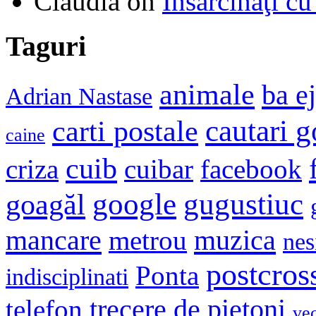
Claudia
on
Însărcinaţi cu
Taguri
animale
ba e
Adrian Nastase
cautari 
carti postale
caine
cuib
criza
cuibar
facebook
google
gugustiuc
goagăl
mancare
muzica
metrou
nes
postcros
Ponta
indisciplinati
trecere de pietoni
telefon
ve