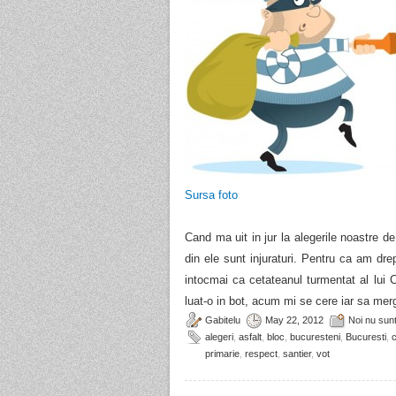
Sursa foto
Cand ma uit in jur la alegerile noastre de 
din ele sunt injuraturi. Pentru ca am d
intocmai ca cetateanul turmentat al lui 
luat-o in bot, acum mi se cere iar sa merg
Gabitelu
May 22, 2012
Noi nu sun
alegeri
,
asfalt
,
bloc
,
bucuresteni
,
Bucuresti
,
c
primarie
,
respect
,
santier
,
vot