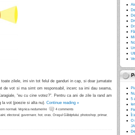
Ai
De
De
Di
Dr
Fă
Mi
No
Um
Ut
Ve
P
toate zilele, imi vin tot felul de ganduri in cap, si doar jumatate
rept de vot si ma simt om responsabil, incerc sa imi dau seama,
Pi
Nu
Caragiale, “eu cu cine votez?”. Pentru ca ani de zile la rand am
5 
 la vot (poezie si alta nu).
Continue reading
»
Ie
tem normali
,
Veşnica nedumerire
4 comments
Fi
aini
,
electoral
,
guvernare
,
hot
,
oras
,
Oraşul Găbiţelului
,
photoshop
,
primar
,
Îl 
O 
JA
De