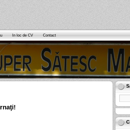
gu
In loc de CV
Contact
S
rnaţi!
C