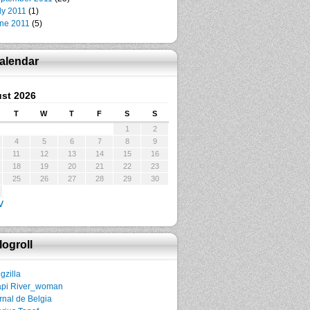
ly 2011
(1)
ne 2011
(5)
alendar
st 2026
T
W
T
F
S
S
1
2
4
5
6
7
8
9
11
12
13
14
15
16
18
19
20
21
22
23
25
26
27
28
29
30
v
logroll
gzilla
pi River_woman
rnal de Belgia