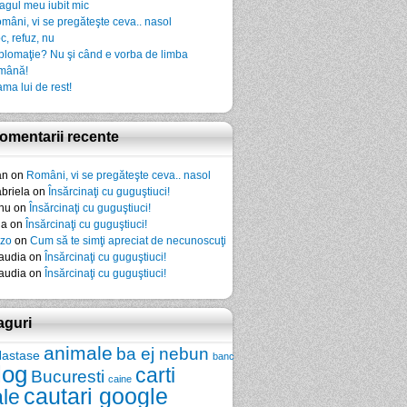
agul meu iubit mic
mâni, vi se pregăteşte ceva.. nasol
c, refuz, nu
plomaţie? Nu şi când e vorba de limba
mână!
ma lui de rest!
omentarii recente
an
on
Români, vi se pregăteşte ceva.. nasol
briela
on
Însărcinaţi cu guguştiuci!
nu
on
Însărcinaţi cu guguştiuci!
da
on
Însărcinaţi cu guguştiuci!
zo
on
Cum să te simţi apreciat de necunoscuţi
audia
on
Însărcinaţi cu guguştiuci!
audia
on
Însărcinaţi cu guguştiuci!
aguri
animale
ba ej nebun
Nastase
banc
log
carti
Bucuresti
caine
cautari google
ale