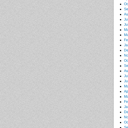
Oc
Se
Au
Ju
Ju
Ma
Ma
Fe
Ja
De
No
Oc
Se
Au
Ju
Ju
Ma
Ap
Ma
Fe
Ja
De
No
Oc
Se