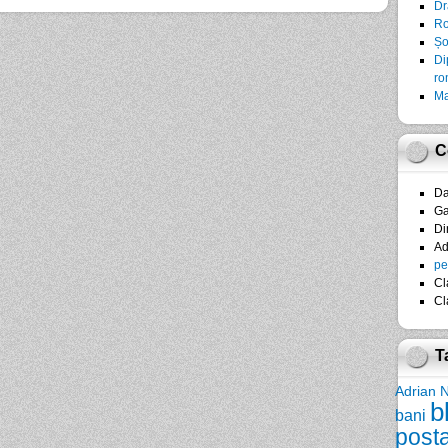
Dr
Ro
Șo
Di
ro
Ma
C
D
Ga
Di
A
pe
Cl
Cl
T
Adrian 
b
bani
post