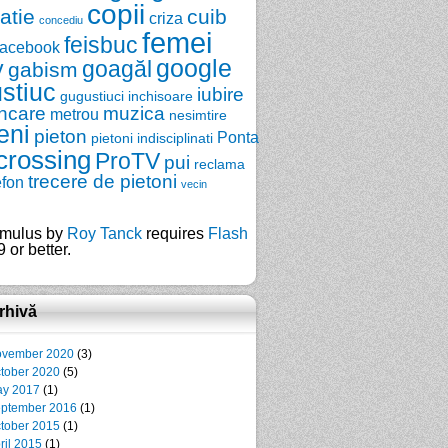
copii
zatie
cuib
criza
concediu
femei
feisbuc
facebook
google
y
goagăl
gabism
stiuc
iubire
gugustiuci
inchisoare
ncare
muzica
metrou
nesimtire
eni
pieton
Ponta
pietoni indisciplinati
crossing
ProTV
pui
reclama
trecere de pietoni
efon
vecin
mulus by
Roy Tanck
requires
Flash
 or better.
rhivă
vember 2020
(3)
tober 2020
(5)
y 2017
(1)
ptember 2016
(1)
tober 2015
(1)
ril 2015
(1)