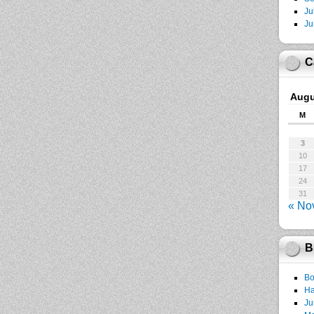
Ju
Ju
C
Augu
M
3
10
17
24
31
« No
B
Bo
Ha
Ju