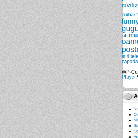
civili
cuibar
funn
gugu
ma
job
oam
post
stiri
tel
zapada
WP-Cu
Player
9
A
No
Oc
Ma
Se
Oc
Ap