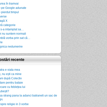
urea în tramvai
 pe Google adunate
 pierdut timpul
verse
agă X
ră categorie
 s-a intamplat sa…
i nu suntem normali
blă vorba prin sat că…
ile
şnica nedumerire
ostări recente
atra e viata mea
, nu ești ca mine
ani după Colectiv
rtare pentru bataie
ecare cu feblețea lui
iubești?
sa strang pana la adanci batraneti un sac de
P!
spre religie in 3 vorbe