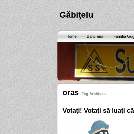
Găbiţelu
Home
Banc eria
Familia Gu
oras
Tag Archives
Votaţi! Votaţi să luaţi câ