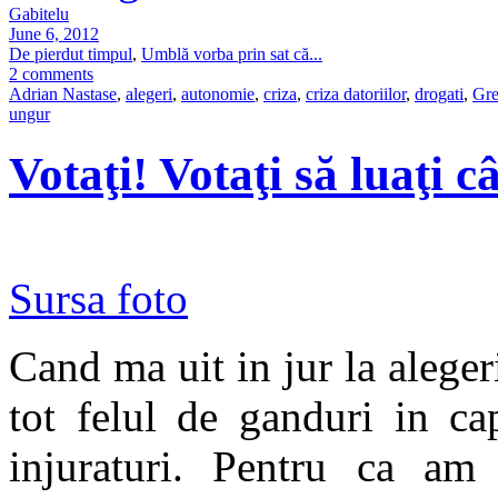
Gabitelu
June 6, 2012
De pierdut timpul
,
Umblă vorba prin sat că...
2 comments
Adrian Nastase
,
alegeri
,
autonomie
,
criza
,
criza datoriilor
,
drogati
,
Gre
ungur
Votaţi! Votaţi să luaţi c
Sursa foto
Cand ma uit in jur la alegeri
tot felul de ganduri in ca
injuraturi. Pentru ca a