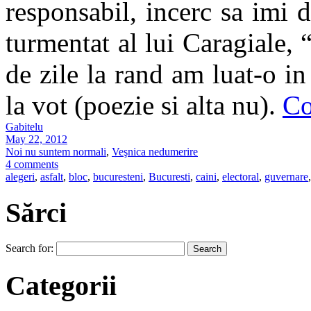
responsabil, incerc sa imi 
turmentat al lui Caragiale, 
de zile la rand am luat-o i
la vot (poezie si alta nu).
Co
Gabitelu
May 22, 2012
Noi nu suntem normali
,
Veşnica nedumerire
4 comments
alegeri
,
asfalt
,
bloc
,
bucuresteni
,
Bucuresti
,
caini
,
electoral
,
guvernare
,
Sărci
Search for:
Categorii