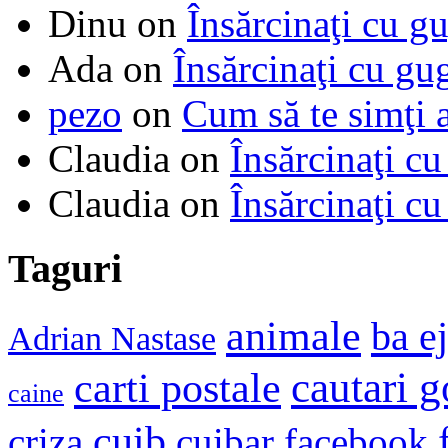
Dinu
on
Însărcinaţi cu g
Ada
on
Însărcinaţi cu gu
pezo
on
Cum să te simţi 
Claudia
on
Însărcinaţi cu
Claudia
on
Însărcinaţi cu
Taguri
animale
ba e
Adrian Nastase
cautari 
carti postale
caine
cuib
criza
cuibar
facebook