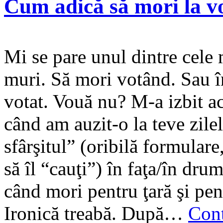
Cum adică să mori la v
Mi se pare unul dintre cele 
muri. Să mori votând. Sau î
votat. Vouă nu? M-a izbit ac
când am auzit-o la teve zile
sfârşitul” (oribilă formulare
să îl “cauţi”) în faţa/în dru
când mori pentru ţară şi pen
Ironică treabă. După…
Con