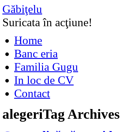
Găbiţelu
Suricata în acţiune!
Home
Banc eria
Familia Gugu
In loc de CV
Contact
alegeri
Tag Archives