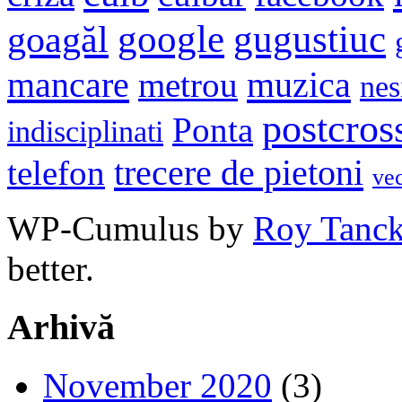
google
gugustiuc
goagăl
mancare
muzica
metrou
nes
postcros
Ponta
indisciplinati
trecere de pietoni
telefon
ve
WP-Cumulus by
Roy Tanc
better.
Arhivă
November 2020
(3)