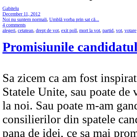
Gabitelu
December 11, 2012
Noi nu suntem normali
,
Umblă vorba prin sat că...
4 comments
alegeri
,
cetatean
,
drept de vot
,
exit poll
,
mort la vot
,
partid
,
vot
,
votare
Promisiunile candidatul
Sa zicem ca am fost inspirat
Statele Unite, sau poate de 
la noi. Sau poate m-am gand
consilierilor din spatele ca
pana de idei, ce sa mai pro