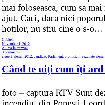
mai foloseasca, cum sa mai m
ajut. Caci, daca nici poporu
hotilor, nu stiu cine o s-o
Gabitelu
November 1, 2012
Aiurea în tramvai
3 comments
alegeri
,
alegeri 2012
,
candidat
,
Parlament
,
promisiuni
,
rezultate aleger
Când te uiţi cum îţi ard
foto – captura RTV Sunt dez
incendiul din Popeşti-Leord