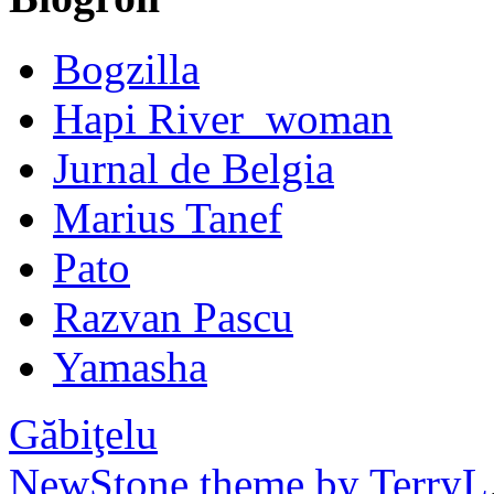
Bogzilla
Hapi River_woman
Jurnal de Belgia
Marius Tanef
Pato
Razvan Pascu
Yamasha
Găbiţelu
NewStone theme by TerryL