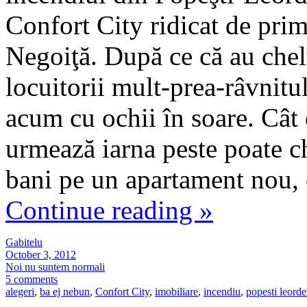
Confort City ridicat de prim
Negoiţă. După ce că au chelt
locuitorii mult-prea-râvnitu
acum cu ochii în soare. Cât 
urmează iarna peste poate ch
bani pe un apartament nou, 
Continue reading
»
Gabitelu
October 3, 2012
Noi nu suntem normali
5 comments
alegeri
,
ba ej nebun
,
Confort City
,
imobiliare
,
incendiu
,
popesti leorde