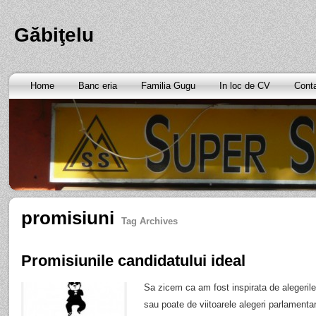
Găbiţelu
Home
Banc eria
Familia Gugu
In loc de CV
Cont
promisiuni
Tag Archives
Promisiunile candidatului ideal
Sa zicem ca am fost inspirata de alegerile 
sau poate de viitoarele alegeri parlament