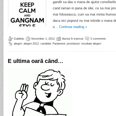
gandit sa dau o mana de ajutor consilierilo
cand raman in pana de idei, ce sa mai pr
mai foloseasca, cum sa mai minta frumos, in
daca nici poporul nu mai intinde o mana de 
o…
Continue reading
»
Gabitelu
November 1, 2012
Aiurea în tramvai
3 comments
alegeri
,
alegeri 2012
,
candidat
,
Parlament
,
promisiuni
,
rezultate alegeri
E ultima oară când…