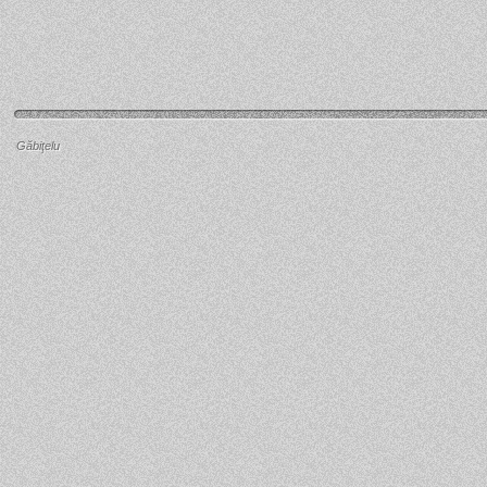
Găbiţelu