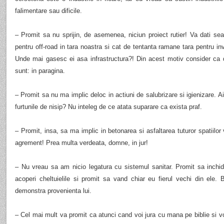
falimentare sau dificile.
– Promit sa nu sprijin, de asemenea, niciun proiect rutier! Va dati s
pentru off-road in tara noastra si cat de tentanta ramane tara pentru inves
Unde mai gasesc ei asa infrastructura?! Din acest motiv consider ca 
sunt: in paragina.
– Promit sa nu ma implic deloc in actiuni de salubrizare si igienizare.
furtunile de nisip? Nu inteleg de ce atata suparare ca exista praf.
– Promit, insa, sa ma implic in betonarea si asfaltarea tuturor spatiilor 
agrement! Prea multa verdeata, domne, in jur!
– Nu vreau sa am nicio legatura cu sistemul sanitar. Promit sa inchid
acoperi cheltuielile si promit sa vand chiar eu fierul vechi din ele. B
demonstra provenienta lui.
– Cel mai mult va promit ca atunci cand voi jura cu mana pe biblie si v