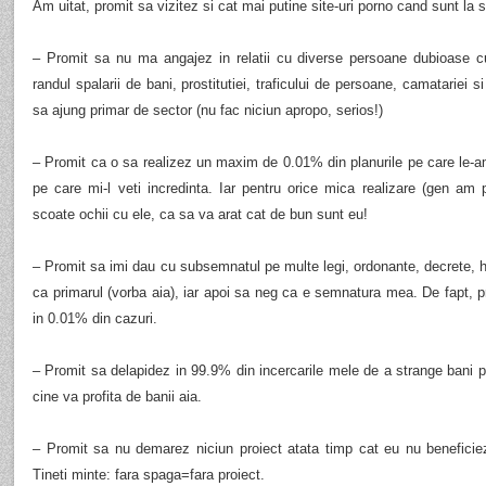
Am uitat, promit sa vizitez si cat mai putine site-uri porno cand sunt la s
– Promit sa nu ma angajez in relatii cu diverse persoane dubioase cu 
randul spalarii de bani, prostitutiei, traficului de persoane, camatariei si
sa ajung primar de sector (nu fac niciun apropo, serios!)
– Promit ca o sa realizez un maxim de 0.01% din planurile pe care le-am
pe care mi-l veti incredinta. Iar pentru orice mica realizare (gen am p
scoate ochii cu ele, ca sa va arat cat de bun sunt eu!
– Promit sa imi dau cu subsemnatul pe multe legi, ordonante, decrete, ho
ca primarul (vorba aia), iar apoi sa neg ca e semnatura mea. De fapt,
in 0.01% din cazuri.
– Promit sa delapidez in 99.9% din incercarile mele de a strange bani pe
cine va profita de banii aia.
– Promit sa nu demarez niciun proiect atata timp cat eu nu beneficie
Tineti minte: fara spaga=fara proiect.