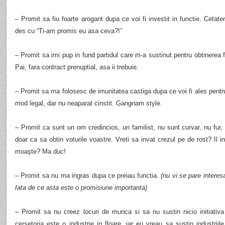
– Promit sa fiu foarte arogant dupa ce voi fi investit in functie. Cetat
des cu “Ti-am promis eu asa ceva?!”
– Promit sa imi pup in fund partidul care m-a sustinut pentru obtinerea f
Pai, fara contract prenuptial, asa ii trebuie.
– Promit sa ma folosesc de imunitatea castiga dupa ce voi fi ales pentru
mod legal, dar nu neaparat cinstit. Gangnam style.
– Promit ca sunt un om credincios, un familist, nu sunt curvar, nu fur,
doar ca sa obtin voturile voastre. Vreti sa invat crezul pe de rost? Il 
moaşte? Ma duc!
– Promit sa nu ma ingras dupa ce preiau functia.
(nu vi se pare interesa
Iata de ce asta este o promisiune importanta)
– Promit sa nu creez locuri de munca si sa nu sustin nicio initiati
cersetoria este o industrie in floare, iar eu vreau sa sustin industriil