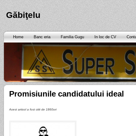
Găbiţelu
Home
Banc eria
Familia Gugu
In loc de CV
Cont
Promisiunile candidatului ideal
Acest articol a fost citit de 1860ori