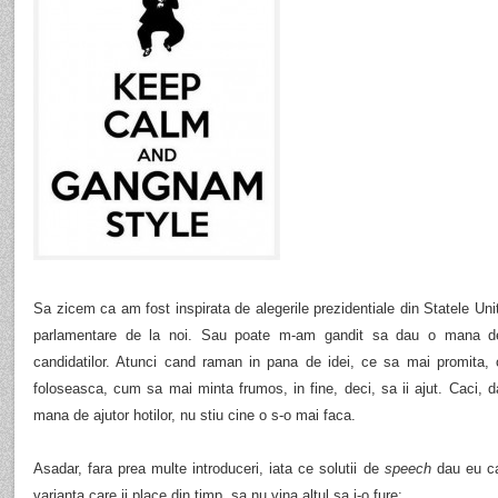
Sa zicem ca am fost inspirata de alegerile prezidentiale din Statele Unit
parlamentare de la noi. Sau poate m-am gandit sa dau o mana de aj
candidatilor. Atunci cand raman in pana de idei, ce sa mai promita,
foloseasca, cum sa mai minta frumos, in fine, deci, sa ii ajut. Caci, d
mana de ajutor hotilor, nu stiu cine o s-o mai faca.
Asadar, fara prea multe introduceri, iata ce solutii de
speech
dau eu ca
varianta care ii place din timp, sa nu vina altul sa i-o fure: