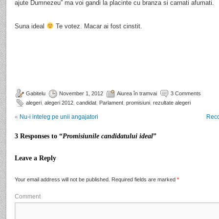
ajute Dumnezeu” ma voi gandi la placinte cu branza si carnati afumati.
Suna ideal
Te votez. Macar ai fost cinstit.
Gabitelu
November 1, 2012
Aiurea în tramvai
3 Comments
alegeri
,
alegeri 2012
,
candidat
,
Parlament
,
promisiuni
,
rezultate alegeri
«
Nu-i inteleg pe unii angajatori
Reco
3 Responses to “
Promisiunile candidatului ideal
”
Leave a Reply
Your email address will not be published.
Required fields are marked
*
Comment