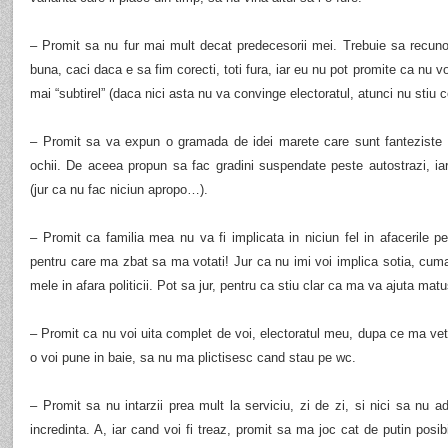
– Promit sa nu fur mai mult decat predecesorii mei. Trebuie sa recuno
buna, caci daca e sa fim corecti, toti fura, iar eu nu pot promite ca nu vo
mai “subtirel” (daca nici asta nu va convinge electoratul, atunci nu stiu 
– Promit sa va expun o gramada de idei marete care sunt fanteziste si
ochii. De aceea propun sa fac gradini suspendate peste autostrazi, iar
(jur ca nu fac niciun apropo…).
– Promit ca familia mea nu va fi implicata in niciun fel in afacerile p
pentru care ma zbat sa ma votati! Jur ca nu imi voi implica sotia, cumatu
mele in afara politicii. Pot sa jur, pentru ca stiu clar ca ma va ajuta m
– Promit ca nu voi uita complet de voi, electoratul meu, dupa ce ma veti
o voi pune in baie, sa nu ma plictisesc cand stau pe wc.
– Promit sa nu intarzii prea mult la serviciu, zi de zi, si nici sa nu 
incredinta. A, iar cand voi fi treaz, promit sa ma joc cat de putin pos