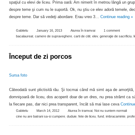
spaţiul cu elevi de liceu. Prima oară: Am nimerit în metrou lângă un grup
despre teme şi cum nu le suportă. Ok, nu ştiu ce elev adoră temele, deci 
despre teme. Dar să vedeţi abordare. Erau vreo 3…
Continue reading
»
Gabitelu
January 16, 2013
Aiurea în tramvai
1 comment
bacalaureat
,
camere de supraveghere
,
carti de citit
,
elev
,
generaţie de sacrificiu
,
l
Început de zi porcos
Sursa foto
Câteodată sunt plictisită rău. Şi tocmai când mă simt aşa de amorţită
domnişoară de liceu, dos acoperit doar de un dres, nu prea strâmt ca să
la fiecare pas, dar nici prea transparent, încât să mai lase ceva
Continu
Gabitelu
March 14, 2012
Aiurea în tramvai
,
Noi nu suntem normali
cine nu are batrani sa-si cumpere
,
duduie
,
fete de liceu
,
fund
,
imbracaminte
,
profe