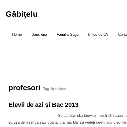
Găbiţelu
Home
Banc eria
Familia Gugu
In loc de CV
Cont
profesori
Tag Archives
Elevii de azi şi Bac 2013
Sursa foto: stankiewicz.free.fr Din capul l
eu uşă de biserică sau icoană, clar nu. Dar să vedeţi ce-mi aud urechil