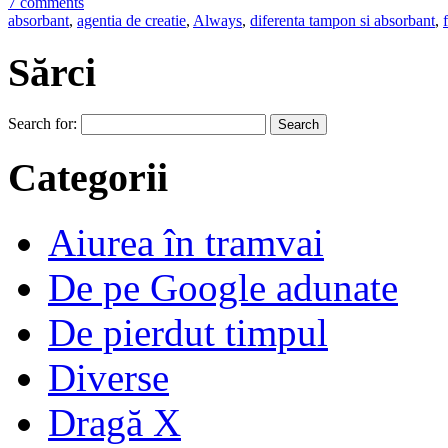
7 comments
absorbant
,
agentia de creatie
,
Always
,
diferenta tampon si absorbant
,
Sărci
Search for:
Categorii
Aiurea în tramvai
De pe Google adunate
De pierdut timpul
Diverse
Dragă X