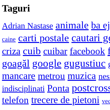
Taguri
animale
ba e
Adrian Nastase
cautari 
carti postale
caine
cuib
criza
cuibar
facebook
google
gugustiuc
goagăl
mancare
muzica
metrou
nes
postcros
Ponta
indisciplinati
trecere de pietoni
telefon
ve