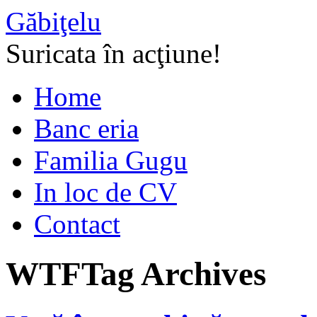
Găbiţelu
Suricata în acţiune!
Home
Banc eria
Familia Gugu
In loc de CV
Contact
WTF
Tag Archives