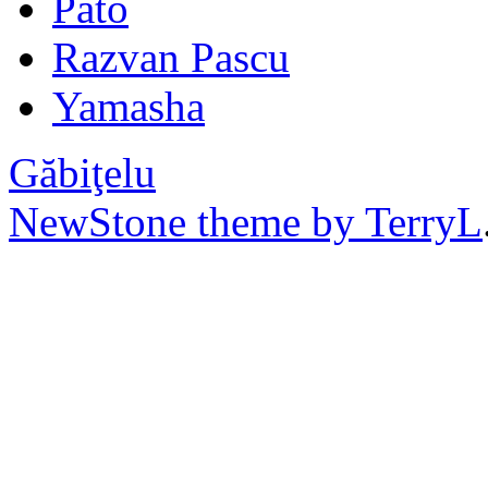
Pato
Razvan Pascu
Yamasha
Găbiţelu
NewStone theme by TerryL