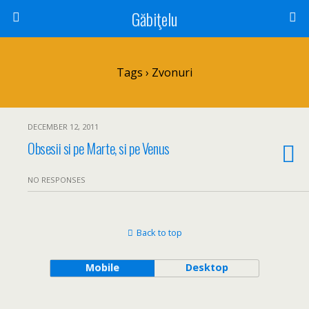
Găbiţelu
Tags › Zvonuri
DECEMBER 12, 2011
Obsesii si pe Marte, si pe Venus
NO RESPONSES
Back to top
Mobile
Desktop