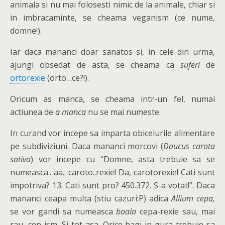
animala si nu mai folosesti nimic de la animale, chiar si
in imbracaminte, se cheama veganism (ce nume,
domne!).
Iar daca mananci doar sanatos si, in cele din urma,
ajungi obsedat de asta, se cheama ca
suferi
de
ortorexie
(orto…ce?!).
Oricum as manca, se cheama intr-un fel, numai
actiunea de
a manca
nu se mai numeste.
In curand vor incepe sa imparta obiceiurile alimentare
pe subdiviziuni. Daca mananci morcovi (
Daucus carota
sativa
) vor incepe cu “Domne, asta trebuie sa se
numeasca.. aa.. caroto..rexie! Da, carotorexie! Cati sunt
impotriva? 13. Cati sunt pro? 450.372. S-a votat!”. Daca
mananci ceapa multa (stiu cazuri:P) adica
Allium cepa,
se vor gandi sa numeasca
boala
cepa-rexie sau, mai
rau, cep-ism. Si tot asa. Orice bagi in gura trebuie sa