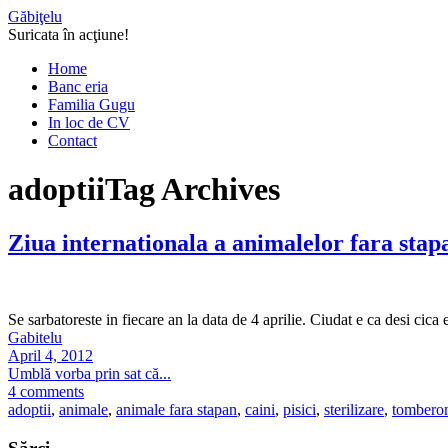
Găbiţelu
Suricata în acţiune!
Home
Banc eria
Familia Gugu
In loc de CV
Contact
adoptii
Tag Archives
Ziua internationala a animalelor fara stap
Se sarbatoreste in fiecare an la data de 4 aprilie. Ciudat e ca desi cic
Gabitelu
April 4, 2012
Umblă vorba prin sat că...
4 comments
adoptii
,
animale
,
animale fara stapan
,
caini
,
pisici
,
sterilizare
,
tomberon