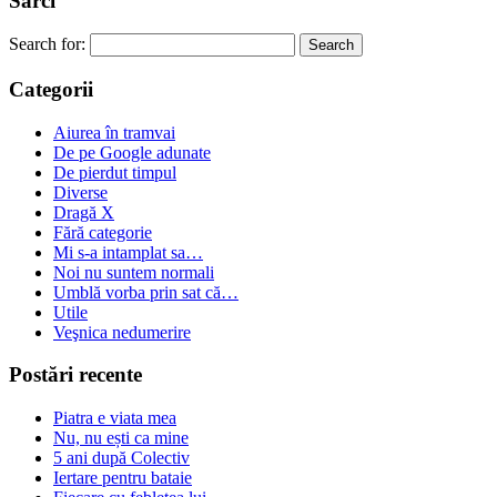
Sărci
Search for:
Categorii
Aiurea în tramvai
De pe Google adunate
De pierdut timpul
Diverse
Dragă X
Fără categorie
Mi s-a intamplat sa…
Noi nu suntem normali
Umblă vorba prin sat că…
Utile
Veşnica nedumerire
Postări recente
Piatra e viata mea
Nu, nu ești ca mine
5 ani după Colectiv
Iertare pentru bataie