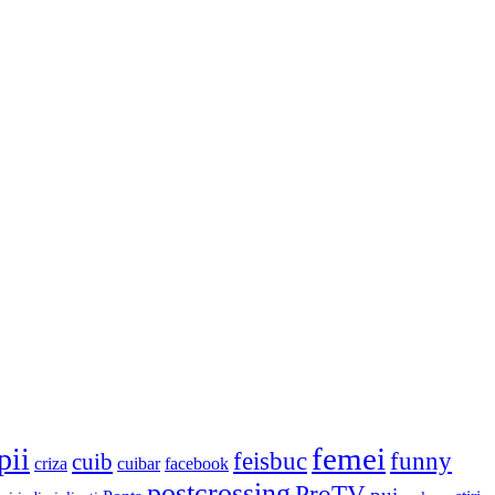
femei
pii
feisbuc
funny
cuib
criza
cuibar
facebook
postcrossing
ProTV