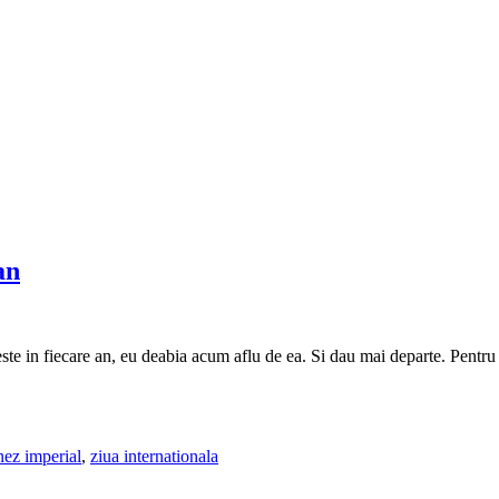
an
a este in fiecare an, eu deabia acum aflu de ea. Si dau mai departe. Pentr
ez imperial
,
ziua internationala