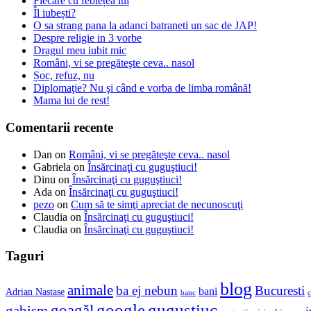
Fiecare cu feblețea lui
Îl iubești?
O sa strang pana la adanci batraneti un sac de JAP!
Despre religie in 3 vorbe
Dragul meu iubit mic
Români, vi se pregăteşte ceva.. nasol
Șoc, refuz, nu
Diplomaţie? Nu şi când e vorba de limba română!
Mama lui de rest!
Comentarii recente
Dan
on
Români, vi se pregăteşte ceva.. nasol
Gabriela
on
Însărcinaţi cu guguştiuci!
Dinu
on
Însărcinaţi cu guguştiuci!
Ada
on
Însărcinaţi cu guguştiuci!
pezo
on
Cum să te simţi apreciat de necunoscuţi
Claudia
on
Însărcinaţi cu guguştiuci!
Claudia
on
Însărcinaţi cu guguştiuci!
Taguri
blog
animale
ba ej nebun
Bucuresti
bani
Adrian Nastase
banc
c
google
gugustiuc
goagăl
gabism