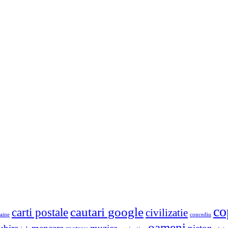
co
cautari google
carti postale
civilizatie
aine
concediu
oameni