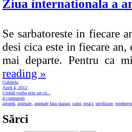
Ziua internationala a a
Se sarbatoreste in fiecare a
desi cica este in fiecare an
mai departe. Pentru ca m
reading
»
Gabitelu
April 4, 2012
Umblă vorba prin sat că...
4 comments
adoptii
,
animale
,
animale fara stapan
,
caini
,
pisici
,
sterilizare
,
tomberon
Sărci