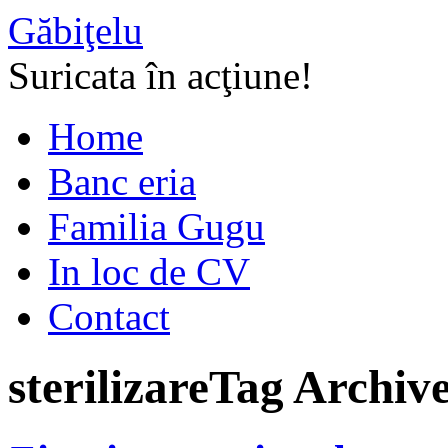
Găbiţelu
Suricata în acţiune!
Home
Banc eria
Familia Gugu
In loc de CV
Contact
sterilizare
Tag Archiv