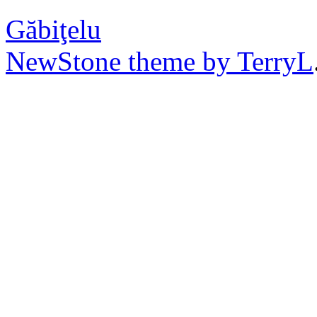
Găbiţelu
NewStone theme by TerryL