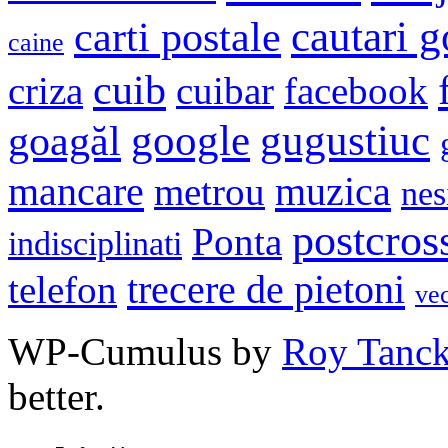
cautari 
carti postale
caine
cuib
criza
cuibar
facebook
google
gugustiuc
goagăl
mancare
muzica
metrou
nes
postcros
Ponta
indisciplinati
trecere de pietoni
telefon
ve
WP-Cumulus by
Roy Tanc
better.