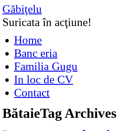
Găbiţelu
Suricata în acţiune!
Home
Banc eria
Familia Gugu
In loc de CV
Contact
Bătaie
Tag Archives