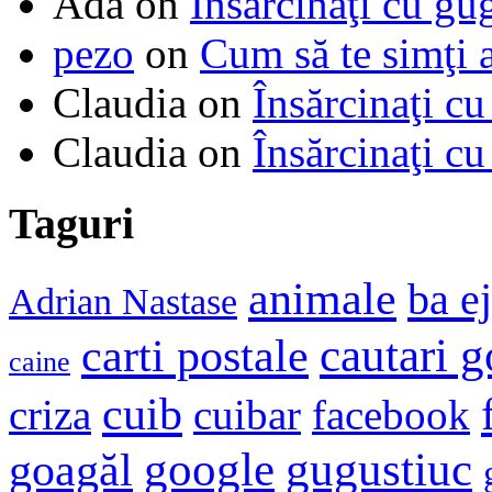
Ada
on
Însărcinaţi cu gu
pezo
on
Cum să te simţi 
Claudia
on
Însărcinaţi cu
Claudia
on
Însărcinaţi cu
Taguri
animale
ba e
Adrian Nastase
cautari 
carti postale
caine
cuib
criza
cuibar
facebook
google
gugustiuc
goagăl