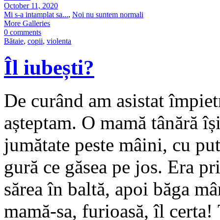
October 11, 2020
Mi s-a intamplat sa...
,
Noi nu suntem normali
More Galleries
0 comments
Bătaie
,
copii
,
violenta
Îl iubești?
De curând am asistat împietr
așteptam. O mamă tânără își
jumătate peste mâini, cu put
gură ce găsea pe jos. Era pri
sărea în baltă, apoi băga mân
mamă-sa, furioasă, îl certa! 