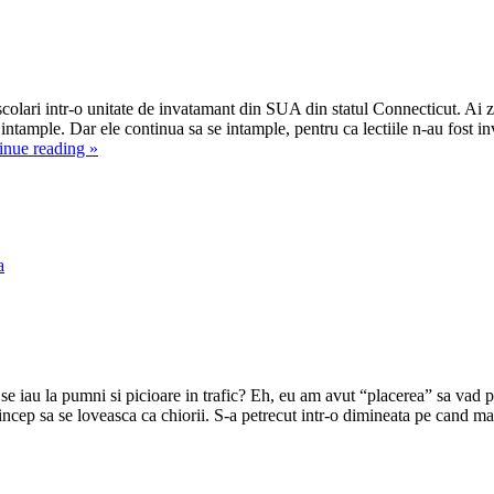
lari intr-o unitate de invatamant din SUA din statul Connecticut. Ai 
ample. Dar ele continua sa se intample, pentru ca lectiile n-au fost invat
inue reading
»
a
re se iau la pumni si picioare in trafic? Eh, eu am avut “placerea” sa vad 
e incep sa se loveasca ca chiorii. S-a petrecut intr-o dimineata pe cand 