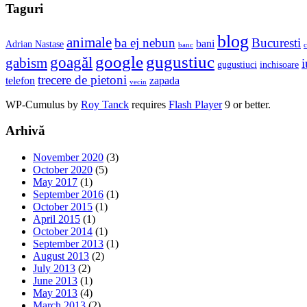
Taguri
blog
animale
ba ej nebun
Bucuresti
bani
Adrian Nastase
banc
c
google
gugustiuc
goagăl
gabism
i
gugustiuci
inchisoare
trecere de pietoni
telefon
zapada
vecin
WP-Cumulus by
Roy Tanck
requires
Flash Player
9 or better.
Arhivă
November 2020
(3)
October 2020
(5)
May 2017
(1)
September 2016
(1)
October 2015
(1)
April 2015
(1)
October 2014
(1)
September 2013
(1)
August 2013
(2)
July 2013
(2)
June 2013
(1)
May 2013
(4)
March 2013
(2)