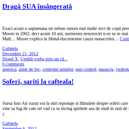
Dragă SUA însângerată
Exact acum o saptamana un nebun omora mai multe zeci de copii presco
Moore in 2002, deci acum 10 ani, asemenea nenorociri n-or sa se mai int
Mall… Moore explica in filmul-documentar cauza masacrului…
Cont
Gabitelu
December 21, 2012
Dragă X
,
Umblă vorba prin sat că...
6 comments
america
,
arme de foc
,
controlul armelor
,
gun control
,
masacru
,
violent
Soferi, sariti la cafteala!
Sursa foto Ati vazut voi la stiri reportaje si filmulete despre soferi ca
vine sa fug de cate ori vad ca se incing spiritele asa de mult in unii d
»
Gabitelu
September 6, 2012