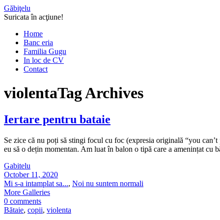
Găbiţelu
Suricata în acţiune!
Home
Banc eria
Familia Gugu
In loc de CV
Contact
violenta
Tag Archives
Iertare pentru bataie
Se zice că nu poți să stingi focul cu foc (expresia originală “you can’t 
eu să o dețin momentan. Am luat în balon o tipă care a amenințat cu băt
Gabitelu
October 11, 2020
Mi s-a intamplat sa...
,
Noi nu suntem normali
More Galleries
0 comments
Bătaie
,
copii
,
violenta