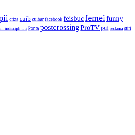
femei
pii
feisbuc
funny
cuib
criza
cuibar
facebook
postcrossing
ProTV
pui
Ponta
stiri
ni indisciplinati
reclama