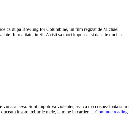
zice ca dupa Bowling for Columbine, un film regizat de Michael
ate! In realitate, in SUA risti sa mori impuscat si daca te duci la
pe viu asa ceva. Sunt impotriva violentei, asa ca ma crispez toata si imi
ma duceam inspre treburile mele, la mine in cartier.…
Continue reading