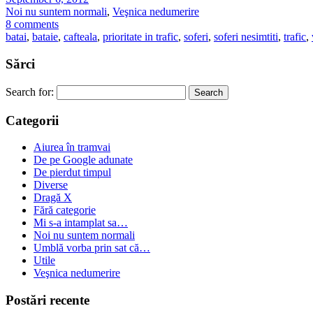
Noi nu suntem normali
,
Veşnica nedumerire
8 comments
batai
,
bataie
,
cafteala
,
prioritate in trafic
,
soferi
,
soferi nesimtiti
,
trafic
,
Sărci
Search for:
Categorii
Aiurea în tramvai
De pe Google adunate
De pierdut timpul
Diverse
Dragă X
Fără categorie
Mi s-a intamplat sa…
Noi nu suntem normali
Umblă vorba prin sat că…
Utile
Veşnica nedumerire
Postări recente