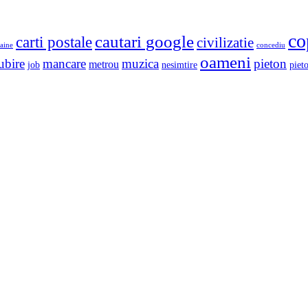
co
cautari google
carti postale
civilizatie
aine
concediu
oameni
ubire
mancare
muzica
pieton
metrou
job
nesimtire
pieto