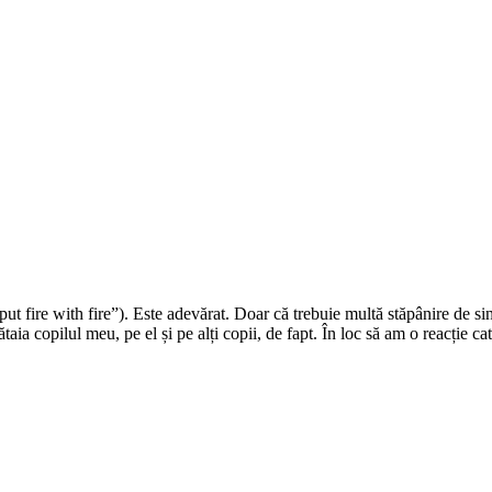
put fire with fire”). Este adevărat. Doar că trebuie multă stăpânire de si
aia copilul meu, pe el și pe alți copii, de fapt. În loc să am o reacție 