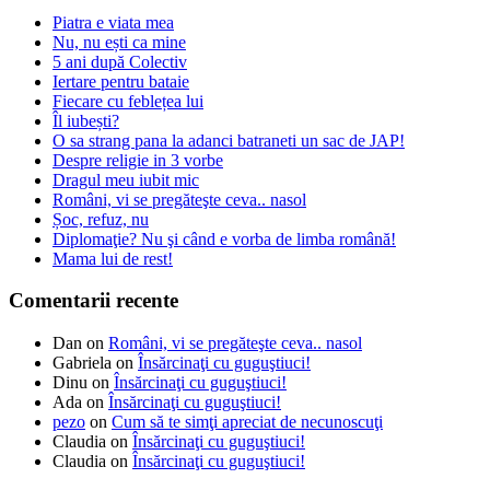
Piatra e viata mea
Nu, nu ești ca mine
5 ani după Colectiv
Iertare pentru bataie
Fiecare cu feblețea lui
Îl iubești?
O sa strang pana la adanci batraneti un sac de JAP!
Despre religie in 3 vorbe
Dragul meu iubit mic
Români, vi se pregăteşte ceva.. nasol
Șoc, refuz, nu
Diplomaţie? Nu şi când e vorba de limba română!
Mama lui de rest!
Comentarii recente
Dan
on
Români, vi se pregăteşte ceva.. nasol
Gabriela
on
Însărcinaţi cu guguştiuci!
Dinu
on
Însărcinaţi cu guguştiuci!
Ada
on
Însărcinaţi cu guguştiuci!
pezo
on
Cum să te simţi apreciat de necunoscuţi
Claudia
on
Însărcinaţi cu guguştiuci!
Claudia
on
Însărcinaţi cu guguştiuci!