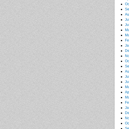
Oc
Se
Au
Ju
Ju
Ma
Ma
Fe
Ja
De
No
Oc
Se
Au
Ju
Ju
Ma
Ap
Ma
Fe
Ja
De
No
Oc
Se