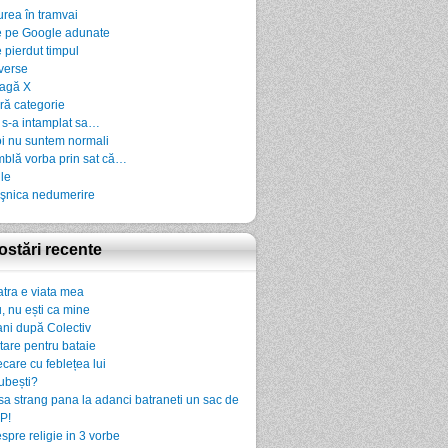
urea în tramvai
 pe Google adunate
 pierdut timpul
verse
agă X
ră categorie
 s-a intamplat sa…
i nu suntem normali
blă vorba prin sat că…
ile
şnica nedumerire
ostări recente
atra e viata mea
, nu ești ca mine
ani după Colectiv
rtare pentru bataie
ecare cu feblețea lui
iubești?
sa strang pana la adanci batraneti un sac de
P!
spre religie in 3 vorbe