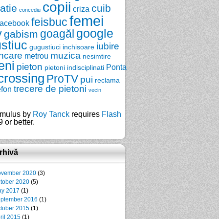
copii
zatie
cuib
criza
concediu
femei
feisbuc
facebook
google
y
goagăl
gabism
stiuc
iubire
gugustiuci
inchisoare
ncare
muzica
metrou
nesimtire
eni
pieton
Ponta
pietoni indisciplinati
crossing
ProTV
pui
reclama
trecere de pietoni
efon
vecin
mulus by
Roy Tanck
requires
Flash
 or better.
rhivă
vember 2020
(3)
tober 2020
(5)
y 2017
(1)
ptember 2016
(1)
tober 2015
(1)
ril 2015
(1)