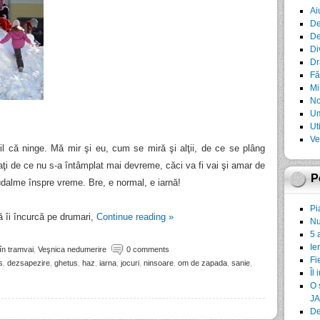
Ai
De
De
Di
Dr
Fă
Mi
No
Um
Ut
Ve
il că ninge. Mă mir şi eu, cum se miră şi alţii, de ce se plâng
baţi de ce nu s-a întâmplat mai devreme, căci va fi vai şi amar de
P
sudalme înspre vreme. Bre, e normal, e iarnă!
Pi
 îi încurcă pe drumari,
Continue reading
»
Nu
5 
Ie
în tramvai
,
Veşnica nedumerire
0 comments
Fi
s
,
dezsapezire
,
ghetus
,
haz
,
iarna
,
jocuri
,
ninsoare
,
om de zapada
,
sanie
,
Îl 
O 
JA
De