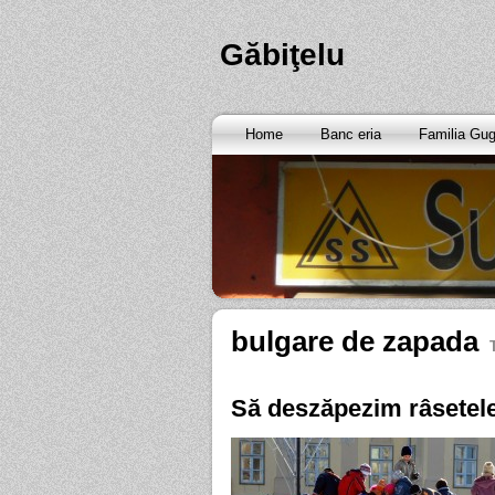
Găbiţelu
Home
Banc eria
Familia Gu
bulgare de zapada
Să deszăpezim râsetele