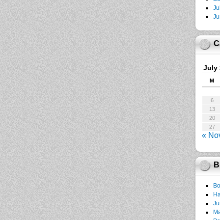
Ju
Ju
C
July
M
6
13
20
27
« No
B
Bo
Ha
Ju
Ma