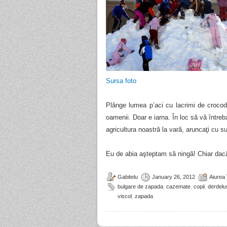
Sursa foto
Plânge lumea p’aci cu lacrimi de crocod
oamenii. Doar e iarna. În loc să vă între
agricultura noastră la vară, aruncaţi cu 
Eu de abia aşteptam să ningă! Chiar dacă
Gabitelu
January 26, 2012
Aiurea 
bulgare de zapada
,
cazemate
,
copii
,
derdelu
viscol
,
zapada