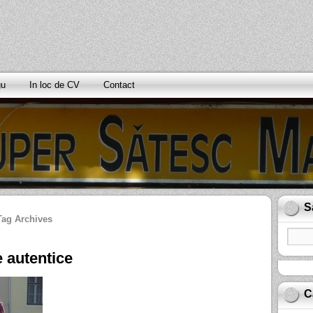
gu
In loc de CV
Contact
S
Tag Archives
 autentice
C