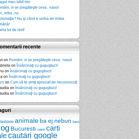
agul meu iubit mic
mâni, vi se pregăteşte ceva.. nasol
c, refuz, nu
plomaţie? Nu şi când e vorba de limba
mână!
ma lui de rest!
omentarii recente
an
on
Români, vi se pregăteşte ceva.. nasol
briela
on
Însărcinaţi cu guguştiuci!
nu
on
Însărcinaţi cu guguştiuci!
da
on
Însărcinaţi cu guguştiuci!
zo
on
Cum să te simţi apreciat de necunoscuţi
audia
on
Însărcinaţi cu guguştiuci!
audia
on
Însărcinaţi cu guguştiuci!
aguri
animale
ba ej nebun
Nastase
banc
log
carti
Bucuresti
caine
cautari google
ale