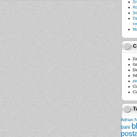
Dr
Ro
Șo
Di
ro
Ma
C
D
Ga
Di
A
pe
Cl
Cl
T
Adrian 
b
bani
post