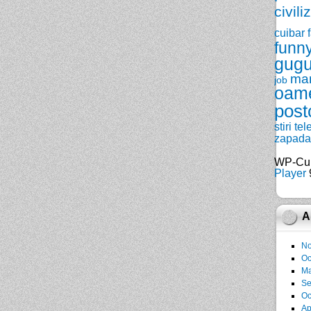
civili
cuibar
funn
gugu
ma
job
oam
post
stiri
tel
zapada
WP-Cu
Player
9
A
No
Oc
Ma
Se
Oc
Ap