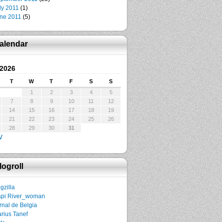
ly 2011
(1)
ne 2011
(5)
alendar
 2026
T
W
T
F
S
S
1
2
3
4
5
7
8
9
10
11
12
14
15
16
17
18
19
21
22
23
24
25
26
28
29
30
31
v
logroll
gzilla
pi River_woman
rnal de Belgia
rius Tanef