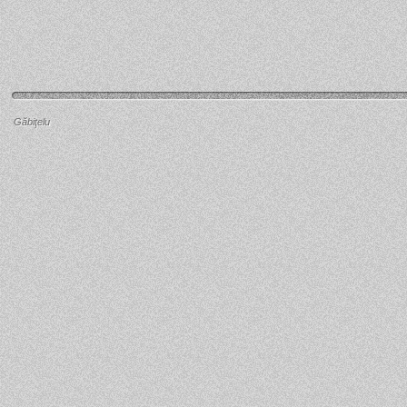
Găbiţelu