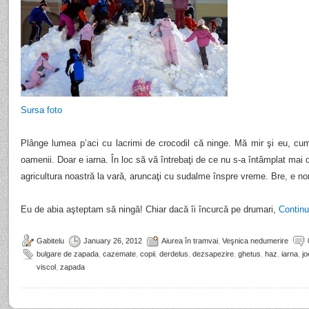
Sursa foto
Plânge lumea p’aci cu lacrimi de crocodil că ninge. Mă mir şi eu, cum
oamenii. Doar e iarna. În loc să vă întrebaţi de ce nu s-a întâmplat mai 
agricultura noastră la vară, aruncaţi cu sudalme înspre vreme. Bre, e nor
Eu de abia aşteptam să ningă! Chiar dacă îi încurcă pe drumari,
Contin
Gabitelu
January 26, 2012
Aiurea în tramvai
,
Veşnica nedumerire
bulgare de zapada
,
cazemate
,
copii
,
derdelus
,
dezsapezire
,
ghetus
,
haz
,
iarna
,
jo
viscol
,
zapada