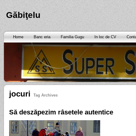
Găbiţelu
Home
Banc eria
Familia Gugu
In loc de CV
Cont
jocuri
Tag Archives
Să deszăpezim râsetele autentice