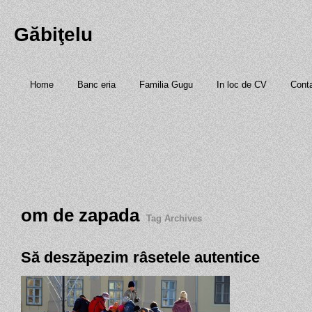
Găbiţelu
Home
Banc eria
Familia Gugu
In loc de CV
Cont
om de zapada
Tag Archives
Să deszăpezim râsetele autentice