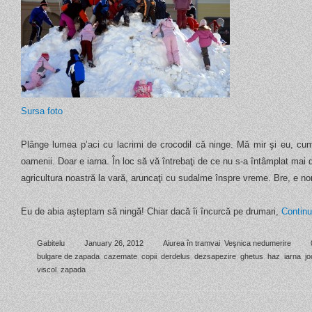
Sursa foto
Plânge lumea p’aci cu lacrimi de crocodil că ninge. Mă mir şi eu, cum
oamenii. Doar e iarna. În loc să vă întrebaţi de ce nu s-a întâmplat mai 
agricultura noastră la vară, aruncaţi cu sudalme înspre vreme. Bre, e nor
Eu de abia aşteptam să ningă! Chiar dacă îi încurcă pe drumari,
Contin
Gabitelu
January 26, 2012
Aiurea în tramvai
,
Veşnica nedumerire
bulgare de zapada
,
cazemate
,
copii
,
derdelus
,
dezsapezire
,
ghetus
,
haz
,
iarna
,
jo
viscol
,
zapada