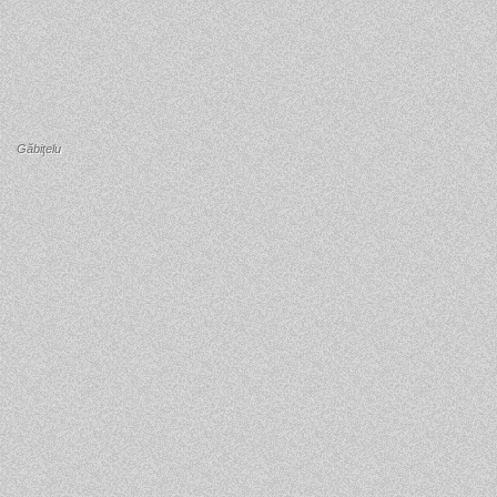
Găbiţelu