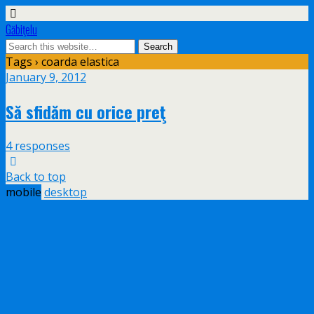
Găbiţelu
Tags › coarda elastica
January 9, 2012
Să sfidăm cu orice preţ
4 responses
Back to top
mobile
desktop