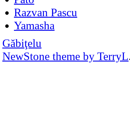
Razvan Pascu
Yamasha
Găbiţelu
NewStone theme by TerryL