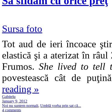
Să sfidăm cu orice preţ
Sursa foto
Tot aud de ieri încoace şti
elastică şi a aterizat în râ
Frumos.
She lived to tell 
povestească cât de puţin
reading
»
Gabitelu
January 9, 2012
Noi nu suntem normali
,
Umblă vorba prin sat că...
4 comments