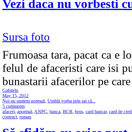
Vezi daca nu vorbesti cu
Sursa foto
Frumoasa tara, pacat ca e loc
felul de afaceristi care isi p
bunastarii afacerilor pe car
Gabitelu
May 15, 2012
Noi nu suntem normali
,
Umblă vorba prin sat că...
5 comments
afaceri
,
anormal
,
ANPC
,
banca
,
BCR
,
boss
,
card bancar
,
card de cred
contract
,
roman