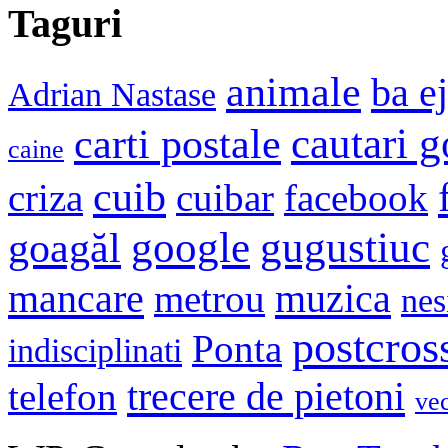
Taguri
animale
ba e
Adrian Nastase
cautari 
carti postale
caine
cuib
criza
cuibar
facebook
google
gugustiuc
goagăl
mancare
muzica
metrou
nes
postcros
Ponta
indisciplinati
trecere de pietoni
telefon
ve