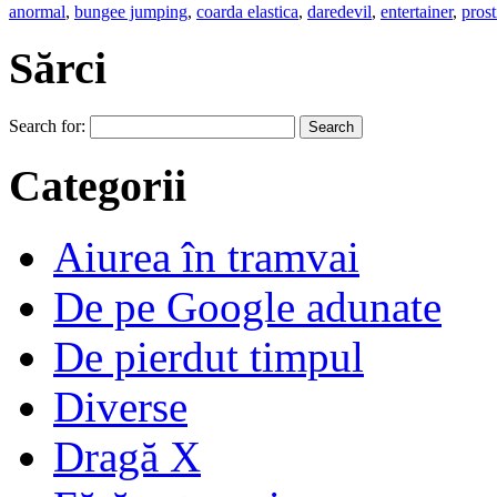
anormal
,
bungee jumping
,
coarda elastica
,
daredevil
,
entertainer
,
prost
Sărci
Search for:
Categorii
Aiurea în tramvai
De pe Google adunate
De pierdut timpul
Diverse
Dragă X