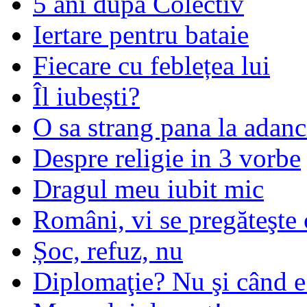
5 ani după Colectiv
Iertare pentru bataie
Fiecare cu feblețea lui
Îl iubești?
O sa strang pana la adanc
Despre religie in 3 vorbe
Dragul meu iubit mic
Români, vi se pregăteşte 
Șoc, refuz, nu
Diplomaţie? Nu şi când 