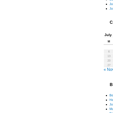
Ju
Ju
C
July
M
6
13
20
27
« No
B
Bo
Ha
Ju
Ma