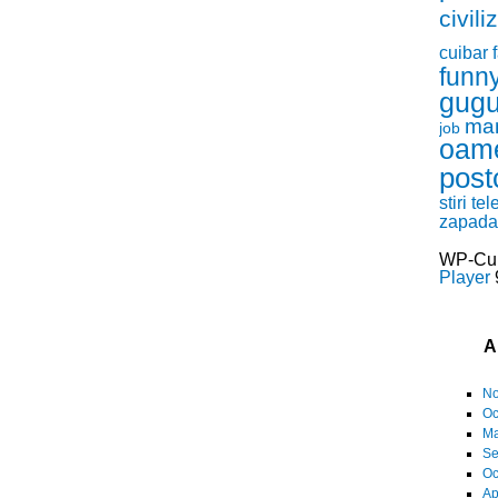
civili
cuibar
funn
gugu
ma
job
oam
post
stiri
tel
zapada
WP-Cu
Player
9
A
No
Oc
Ma
Se
Oc
Ap