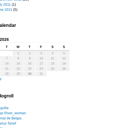
ly 2011
(1)
ne 2011
(5)
alendar
 2026
T
W
T
F
S
S
1
2
3
4
5
7
8
9
10
11
12
14
15
16
17
18
19
21
22
23
24
25
26
28
29
30
31
v
logroll
gzilla
pi River_woman
rnal de Belgia
rius Tanef