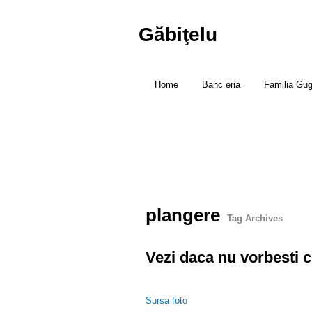
Găbiţelu
Home
Banc eria
Familia Gu
plangere
Tag Archives
Vezi daca nu vorbesti c
Sursa foto