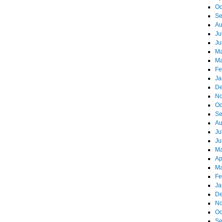
Oc
Se
Au
Ju
Ju
Ma
Ma
Fe
Ja
De
No
Oc
Se
Au
Ju
Ju
Ma
Ap
Ma
Fe
Ja
De
No
Oc
Se