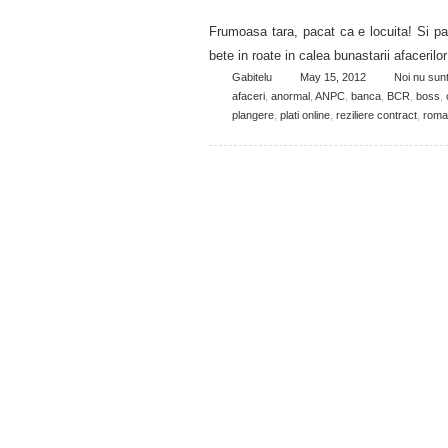
Frumoasa tara, pacat ca e locuita! Si paca
bete in roate in calea bunastarii afaceril
Gabitelu
May 15, 2012
Noi nu sun
afaceri
,
anormal
,
ANPC
,
banca
,
BCR
,
boss
,
plangere
,
plati online
,
reziliere contract
,
roma