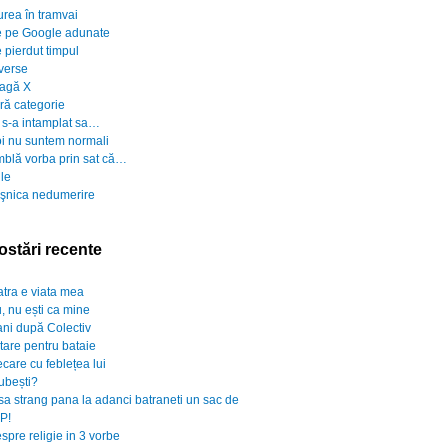
urea în tramvai
 pe Google adunate
 pierdut timpul
verse
agă X
ră categorie
 s-a intamplat sa…
i nu suntem normali
blă vorba prin sat că…
ile
şnica nedumerire
ostări recente
atra e viata mea
, nu ești ca mine
ani după Colectiv
rtare pentru bataie
ecare cu feblețea lui
iubești?
sa strang pana la adanci batraneti un sac de
P!
spre religie in 3 vorbe