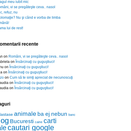
agul meu iubit mic
mâni, vi se pregăteşte ceva.. nasol
c, refuz, nu
plomaţie? Nu şi când e vorba de limba
mână!
ma lui de rest!
omentarii recente
an
on
Români, vi se pregăteşte ceva.. nasol
briela
on
Însărcinaţi cu guguştiuci!
nu
on
Însărcinaţi cu guguştiuci!
da
on
Însărcinaţi cu guguştiuci!
zo
on
Cum să te simţi apreciat de necunoscuţi
audia
on
Însărcinaţi cu guguştiuci!
audia
on
Însărcinaţi cu guguştiuci!
aguri
animale
ba ej nebun
Nastase
banc
log
carti
Bucuresti
caine
cautari google
ale