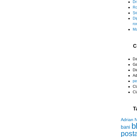
Dr
Ro
Șo
Di
ro
Ma
C
D
Ga
Di
A
pe
Cl
Cl
T
Adrian 
b
bani
post