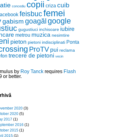
copii
zatie
cuib
criza
concediu
femei
feisbuc
facebook
google
y
goagăl
gabism
stiuc
iubire
gugustiuci
inchisoare
ncare
muzica
metrou
nesimtire
eni
pieton
Ponta
pietoni indisciplinati
crossing
ProTV
pui
reclama
trecere de pietoni
efon
vecin
mulus by
Roy Tanck
requires
Flash
 or better.
rhivă
vember 2020
(3)
tober 2020
(5)
y 2017
(1)
ptember 2016
(1)
tober 2015
(1)
ril 2015
(1)