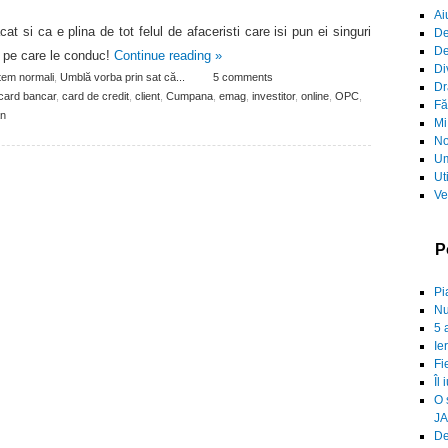
Ai
t si ca e plina de tot felul de afaceristi care isi pun ei singuri
De
De
or pe care le conduc!
Continue reading
»
Di
tem normali
,
Umblă vorba prin sat că...
5 comments
Dr
card bancar
,
card de credit
,
client
,
Cumpana
,
emag
,
investitor
,
online
,
OPC
,
Fă
n
Mi
No
Um
Ut
Ve
P
Pi
Nu
5 
Ie
Fi
Îl 
O 
JA
De