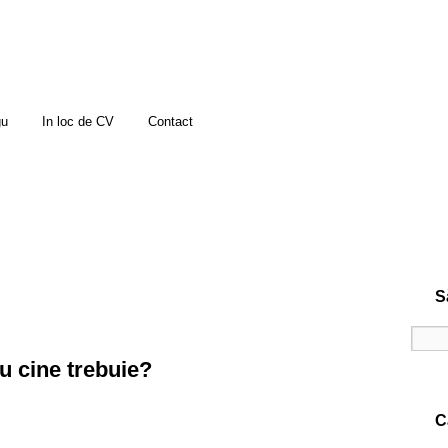
gu
In loc de CV
Contact
S
u cine trebuie?
C