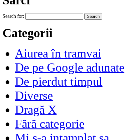
Sărci
Search for:
Categorii
Aiurea în tramvai
De pe Google adunate
De pierdut timpul
Diverse
Dragă X
Fără categorie
Mi s-a intamplat sa…