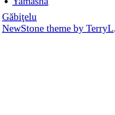
Yamasha
Găbiţelu
NewStone theme by TerryL