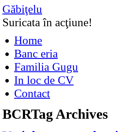
Găbiţelu
Suricata în acţiune!
Home
Banc eria
Familia Gugu
In loc de CV
Contact
BCR
Tag Archives