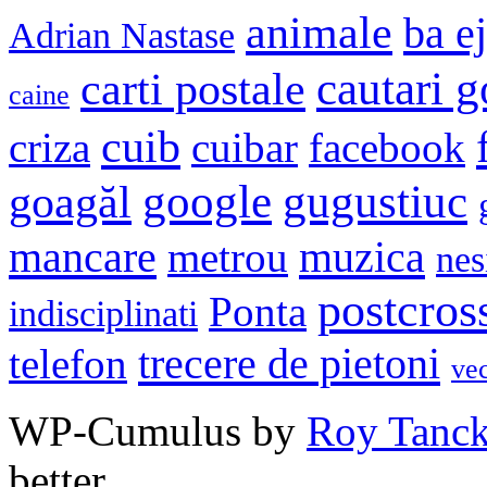
animale
ba e
Adrian Nastase
cautari 
carti postale
caine
cuib
criza
cuibar
facebook
google
gugustiuc
goagăl
mancare
muzica
metrou
nes
postcros
Ponta
indisciplinati
trecere de pietoni
telefon
ve
WP-Cumulus by
Roy Tanc
better.