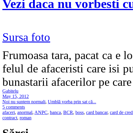
Vezi daca nu vorbesti cu
Sursa foto
Frumoasa tara, pacat ca e loc
felul de afaceristi care isi p
bunastarii afacerilor pe car
Gabitelu
May 15, 2012
Noi nu suntem normali
,
Umblă vorba prin sat că...
5 comments
afaceri
,
anormal
,
ANPC
,
banca
,
BCR
,
boss
,
card bancar
,
card de cred
contract
,
roman