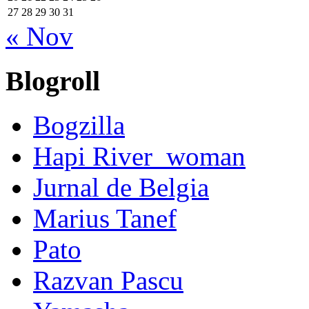
27
28
29
30
31
« Nov
Blogroll
Bogzilla
Hapi River_woman
Jurnal de Belgia
Marius Tanef
Pato
Razvan Pascu