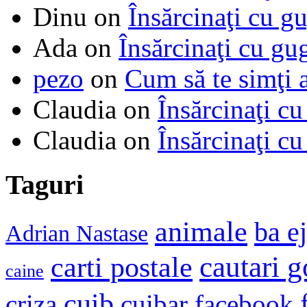
Dinu
on
Însărcinaţi cu g
Ada
on
Însărcinaţi cu gu
pezo
on
Cum să te simţi 
Claudia
on
Însărcinaţi cu
Claudia
on
Însărcinaţi cu
Taguri
animale
ba e
Adrian Nastase
cautari 
carti postale
caine
cuib
criza
cuibar
facebook