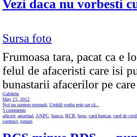
Vezi daca nu vorbesti cu
Sursa foto
Frumoasa tara, pacat ca e loc
felul de afaceristi care isi p
bunastarii afacerilor pe car
Gabitelu
May 15, 2012
Noi nu suntem normali
,
Umblă vorba prin sat că...
5 comments
afaceri
,
anormal
,
ANPC
,
banca
,
BCR
,
boss
,
card bancar
,
card de cred
contract
,
roman