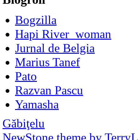
Bogzilla
Hapi River_woman
Jurnal de Belgia
Marius Tanef
Pato
Razvan Pascu
Yamasha
Găbiţelu
NewStone theme by TerryL