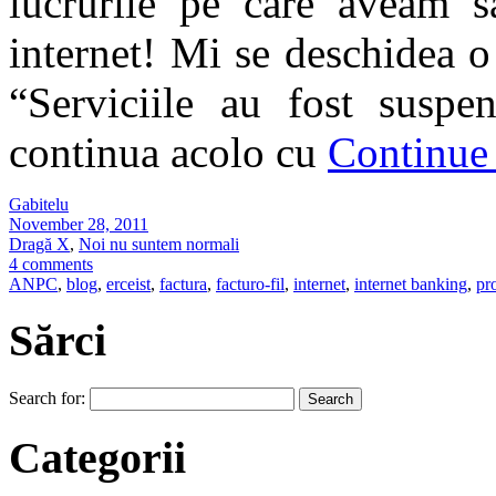
lucrurile pe care aveam s
internet! Mi se deschidea o
“Serviciile au fost suspe
continua acolo cu
Continue
Gabitelu
November 28, 2011
Dragă X
,
Noi nu suntem normali
4 comments
ANPC
,
blog
,
erceist
,
factura
,
facturo-fil
,
internet
,
internet banking
,
pr
Sărci
Search for:
Categorii