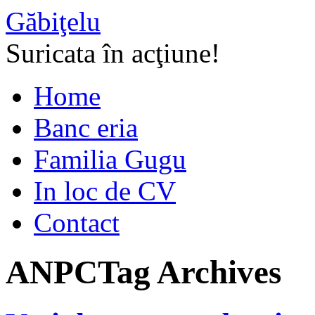
Găbiţelu
Suricata în acţiune!
Home
Banc eria
Familia Gugu
In loc de CV
Contact
ANPC
Tag Archives