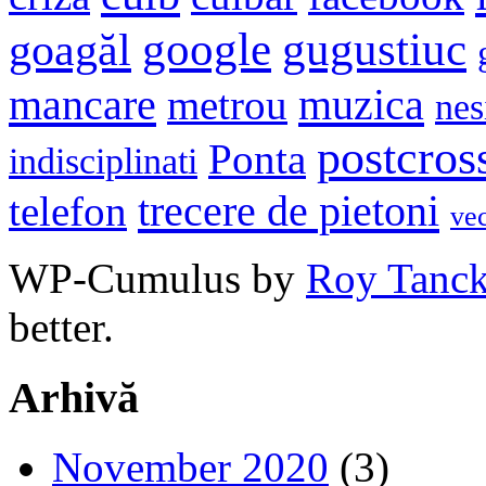
google
gugustiuc
goagăl
mancare
muzica
metrou
nes
postcros
Ponta
indisciplinati
trecere de pietoni
telefon
ve
WP-Cumulus by
Roy Tanc
better.
Arhivă
November 2020
(3)