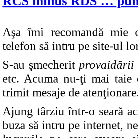
RCS minus RDS … punc
Aşa îmi recomandă mie op
telefon să intru pe site-ul lo
S-au şmecherit
provaidării
etc. Acuma nu-ţi mai taie c
trimit mesaje de atenţionare
Ajung târziu într-o seară a
buza să intru pe internet, 