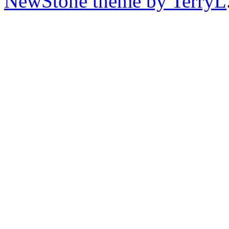
NewStone theme by TerryL