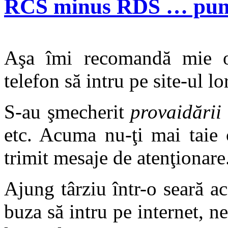
RCS minus RDS … punc
Aşa îmi recomandă mie op
telefon să intru pe site-ul lo
S-au şmecherit
provaidării
etc. Acuma nu-ţi mai taie c
trimit mesaje de atenţionare
Ajung târziu într-o seară a
buza să intru pe internet, 