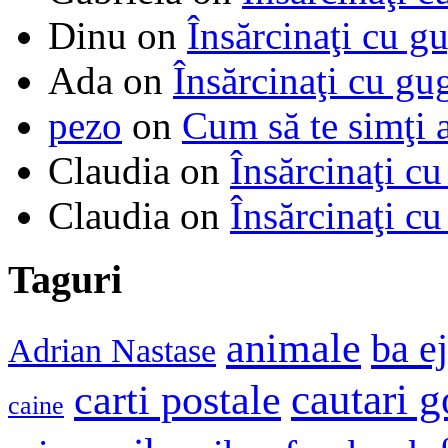
Dinu
on
Însărcinaţi cu g
Ada
on
Însărcinaţi cu gu
pezo
on
Cum să te simţi 
Claudia
on
Însărcinaţi cu
Claudia
on
Însărcinaţi cu
Taguri
animale
ba e
Adrian Nastase
cautari 
carti postale
caine