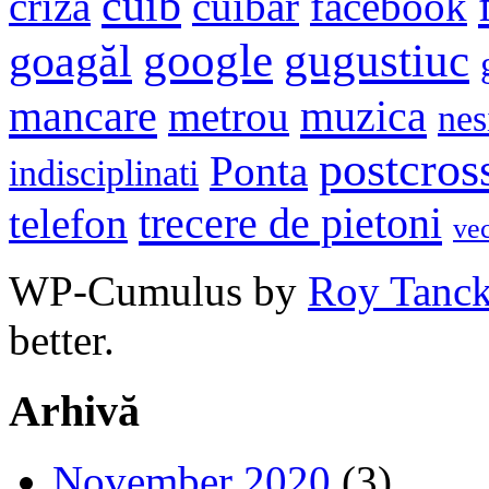
cuib
criza
cuibar
facebook
google
gugustiuc
goagăl
mancare
muzica
metrou
nes
postcros
Ponta
indisciplinati
trecere de pietoni
telefon
ve
WP-Cumulus by
Roy Tanc
better.
Arhivă
November 2020
(3)