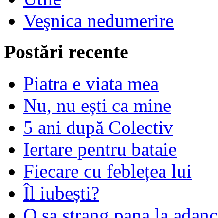
Veşnica nedumerire
Postări recente
Piatra e viata mea
Nu, nu ești ca mine
5 ani după Colectiv
Iertare pentru bataie
Fiecare cu feblețea lui
Îl iubești?
O sa strang pana la adanc