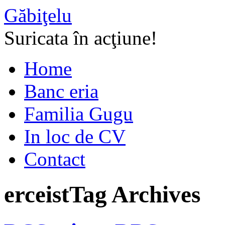
Găbiţelu
Suricata în acţiune!
Home
Banc eria
Familia Gugu
In loc de CV
Contact
erceist
Tag Archives