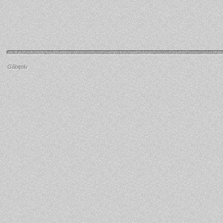
Găbiţelu