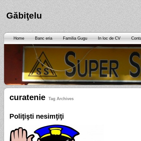
Găbiţelu
Home
Banc eria
Familia Gugu
In loc de CV
Cont
curatenie
Tag Archives
Poliţişti nesimţiţi