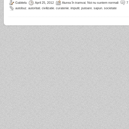
Gabitelu
April 25, 2012
Aiurea în tramvai
,
Noi nu suntem normali
7
autobuz
,
autoritati
,
civilizatie
,
curatenie
,
imputit
,
putoare
,
sapun
,
societate