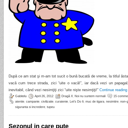
După ce am stat şi m-am tot sucit o bună bucată de vreme, la titlul ăst
vacă cum trece strada, zici “uite o vacă!”, iar dacă vezi un papagal,
inevitabil, când vezi nesimţiţi zici “uite nişte nesimţiţi!”
Continue readin
Gabitelu
April 26, 2012
Dragă X
,
Noi nu suntem normali
15 comme
atentie
,
campanie
,
civilizatie
,
curatenie
,
Let’s Do It
,
muc de tigara
,
nesimtire
,
non-
siguranta si incredere
,
tupeu
Sezonul in care pute