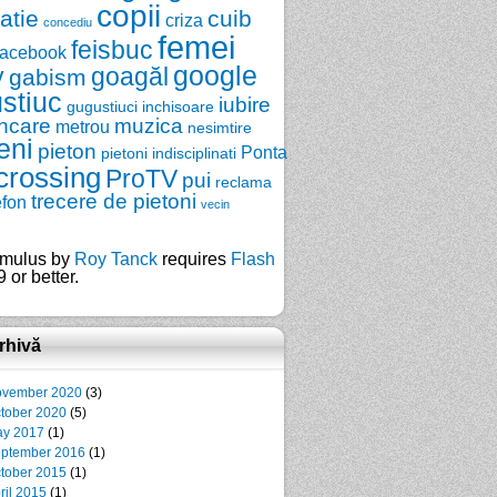
copii
zatie
cuib
criza
concediu
femei
feisbuc
facebook
google
y
goagăl
gabism
stiuc
iubire
gugustiuci
inchisoare
ncare
muzica
metrou
nesimtire
eni
pieton
Ponta
pietoni indisciplinati
crossing
ProTV
pui
reclama
trecere de pietoni
efon
vecin
mulus by
Roy Tanck
requires
Flash
 or better.
rhivă
vember 2020
(3)
tober 2020
(5)
y 2017
(1)
ptember 2016
(1)
tober 2015
(1)
ril 2015
(1)