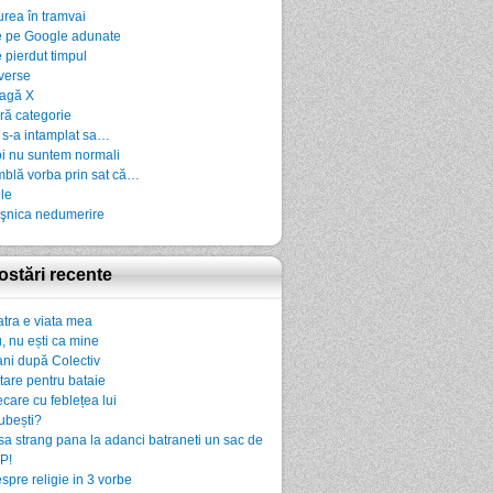
urea în tramvai
 pe Google adunate
 pierdut timpul
verse
agă X
ră categorie
 s-a intamplat sa…
i nu suntem normali
blă vorba prin sat că…
ile
şnica nedumerire
ostări recente
atra e viata mea
, nu ești ca mine
ani după Colectiv
rtare pentru bataie
ecare cu feblețea lui
iubești?
sa strang pana la adanci batraneti un sac de
P!
spre religie in 3 vorbe