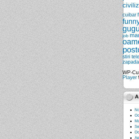
civili
cuibar
funn
gugu
ma
job
oam
post
stiri
tel
zapada
WP-Cu
Player
9
A
No
Oc
Ma
Se
Oc
Ap