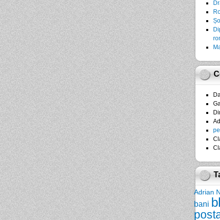
Dr
Ro
Șo
Di
ro
Ma
C
D
Ga
Di
A
pe
Cl
Cl
T
Adrian 
b
bani
post