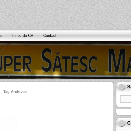
gu
In loc de CV
Contact
S
l
Tag Archives
C