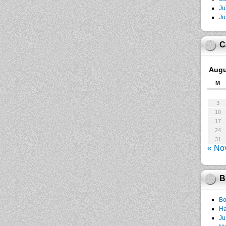
Ju
Ju
C
Augu
M
3
10
17
24
31
« No
B
Bo
Ha
Ju