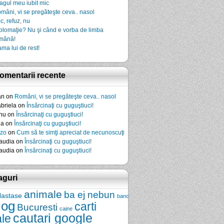
agul meu iubit mic
mâni, vi se pregăteşte ceva.. nasol
c, refuz, nu
plomaţie? Nu şi când e vorba de limba
mână!
ma lui de rest!
omentarii recente
an
on
Români, vi se pregăteşte ceva.. nasol
briela
on
Însărcinaţi cu guguştiuci!
nu
on
Însărcinaţi cu guguştiuci!
da
on
Însărcinaţi cu guguştiuci!
zo
on
Cum să te simţi apreciat de necunoscuţi
audia
on
Însărcinaţi cu guguştiuci!
audia
on
Însărcinaţi cu guguştiuci!
aguri
animale
ba ej nebun
Nastase
banc
log
carti
Bucuresti
caine
cautari google
ale