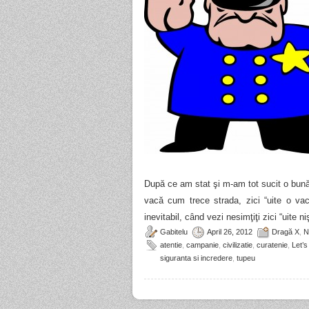
După ce am stat şi m-am tot sucit o bună
vacă cum trece strada, zici “uite o vac
inevitabil, când vezi nesimţiţi zici “uite ni
Gabitelu
April 26, 2012
Dragă X
,
N
atentie
,
campanie
,
civilizatie
,
curatenie
,
Let’s
siguranta si incredere
,
tupeu