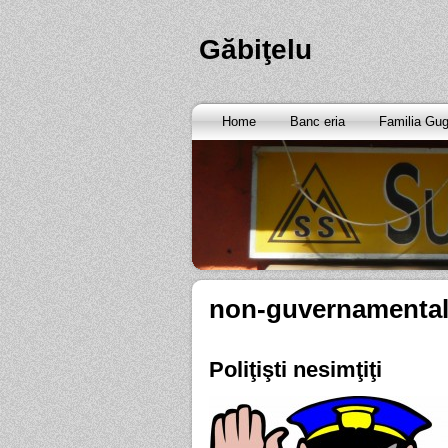
Găbiţelu
Home
Banc eria
Familia Gu
non-guvernamenta
Poliţişti nesimţiţi