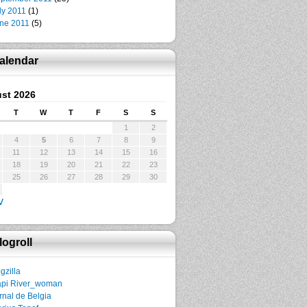
ly 2011
(1)
ne 2011
(5)
alendar
st 2026
T
W
T
F
S
S
1
2
4
5
6
7
8
9
11
12
13
14
15
16
18
19
20
21
22
23
25
26
27
28
29
30
v
logroll
gzilla
pi River_woman
rnal de Belgia