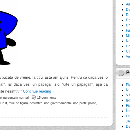
Ai
De
De
Di
Dr
Fă
Mi
No
Um
Ut
Ve
P
 bucată de vreme, la titlul ăsta am ajuns. Pentru că dacă vezi o
ă!”, iar dacă vezi un papagal, zici “uite un papagal!”, aşa că
Pi
Nu
şte nesimţiţi!”
Continue reading
»
5 
oi nu suntem normali
15 comments
Ie
 Do It
,
muc de tigara
,
nesimtire
,
non-guvernamental
,
non-profit
,
politie
,
Fi
Îl 
O 
JA
De