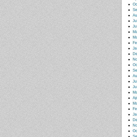
Oc
Se
Au
Ju
Ju
Ma
Ma
Fe
Ja
De
No
Oc
Se
Au
Ju
Ju
Ma
Ap
Ma
Fe
Ja
De
No
Oc
Se