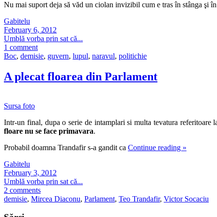
Nu mai suport deja să văd un ciolan invizibil cum e tras în stânga şi în 
Gabitelu
February 6, 2012
Umblă vorba prin sat că...
1 comment
Boc
,
demisie
,
guvern
,
lupul
,
naravul
,
politichie
A plecat floarea din Parlament
Sursa foto
Intr-un final, dupa o serie de intamplari si multa tevatura referitoar
floare nu se face primavara
.
Probabil doamna Trandafir s-a gandit ca
Continue reading
»
Gabitelu
February 3, 2012
Umblă vorba prin sat că...
2 comments
demisie
,
Mircea Diaconu
,
Parlament
,
Teo Trandafir
,
Victor Socaciu