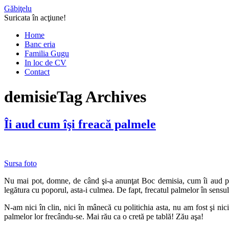
Găbiţelu
Suricata în acţiune!
Home
Banc eria
Familia Gugu
In loc de CV
Contact
demisie
Tag Archives
Îi aud cum îşi freacă palmele
Sursa foto
Nu mai pot, domne, de când şi-a anunţat Boc demisia, cum îi aud pe t
legătura cu poporul, asta-i culmea. De fapt, frecatul palmelor în sensul în
N-am nici în clin, nici în mânecă cu politichia asta, nu am fost şi ni
palmelor lor frecându-se. Mai rău ca o cretă pe tablă! Zău aşa!