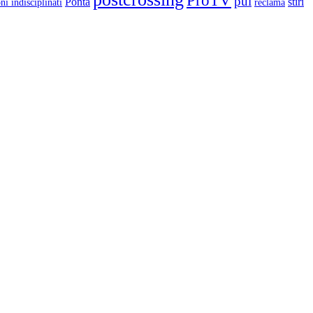
ProTV
pui
Ponta
stiri
ni indisciplinati
reclama