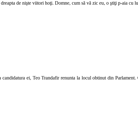
dreapta de nişte viitori hoţi. Domne, cum să vă zic eu, o ştiţi p-aia cu l
e la candidatura ei, Teo Trandafir renunta la locul obtinut din Parlamen