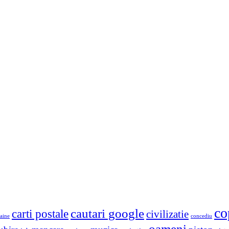
co
cautari google
carti postale
civilizatie
aine
concediu
oameni