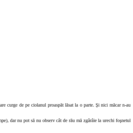
re curge de pe ciolanul proaspăt lăsat la o parte. Şi nici măcar n-au
pe), dar nu pot să nu observ cât de rău mă zgârâie la urechi foşnetul