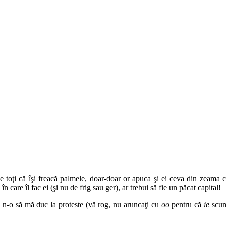
oţi că îşi freacă palmele, doar-doar or apuca şi ei ceva din zeama ca
 care îl fac ei (şi nu de frig sau ger), ar trebui să fie un păcat capital!
ci n-o să mă duc la proteste (vă rog, nu aruncaţi cu
oo
pentru că
ie
scum