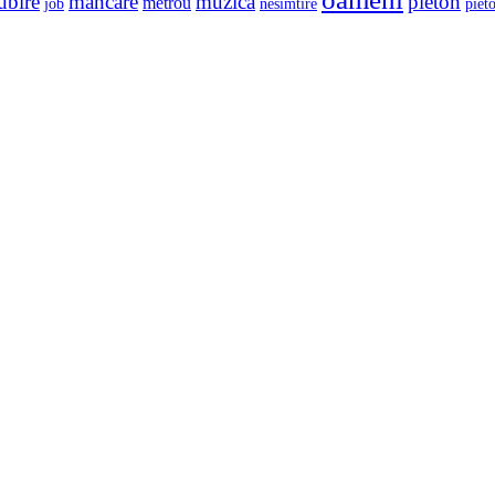
ubire
mancare
muzica
pieton
metrou
job
nesimtire
pieto