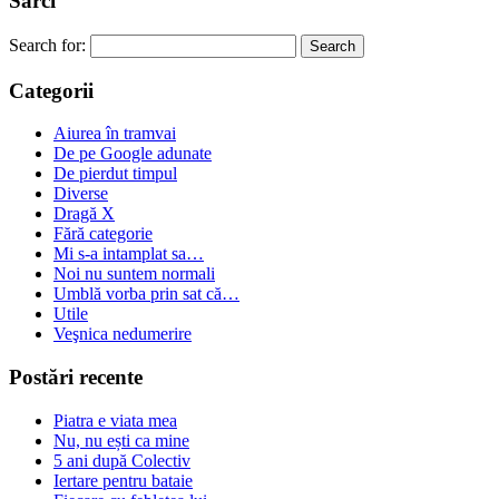
Sărci
Search for:
Categorii
Aiurea în tramvai
De pe Google adunate
De pierdut timpul
Diverse
Dragă X
Fără categorie
Mi s-a intamplat sa…
Noi nu suntem normali
Umblă vorba prin sat că…
Utile
Veşnica nedumerire
Postări recente
Piatra e viata mea
Nu, nu ești ca mine
5 ani după Colectiv
Iertare pentru bataie