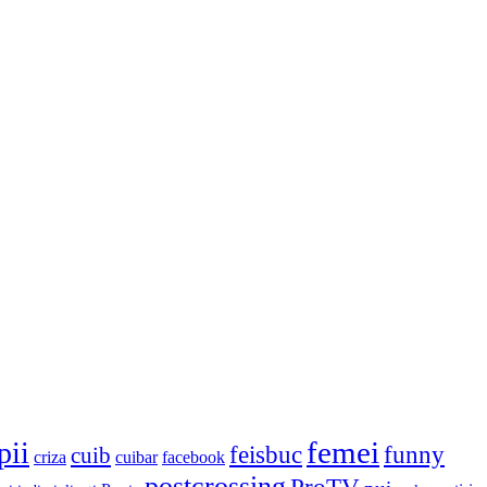
femei
pii
feisbuc
funny
cuib
criza
cuibar
facebook
postcrossing