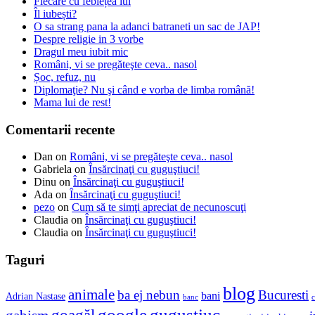
Fiecare cu feblețea lui
Îl iubești?
O sa strang pana la adanci batraneti un sac de JAP!
Despre religie in 3 vorbe
Dragul meu iubit mic
Români, vi se pregăteşte ceva.. nasol
Șoc, refuz, nu
Diplomaţie? Nu şi când e vorba de limba română!
Mama lui de rest!
Comentarii recente
Dan
on
Români, vi se pregăteşte ceva.. nasol
Gabriela
on
Însărcinaţi cu guguştiuci!
Dinu
on
Însărcinaţi cu guguştiuci!
Ada
on
Însărcinaţi cu guguştiuci!
pezo
on
Cum să te simţi apreciat de necunoscuţi
Claudia
on
Însărcinaţi cu guguştiuci!
Claudia
on
Însărcinaţi cu guguştiuci!
Taguri
blog
animale
ba ej nebun
Bucuresti
bani
Adrian Nastase
banc
c
google
gugustiuc