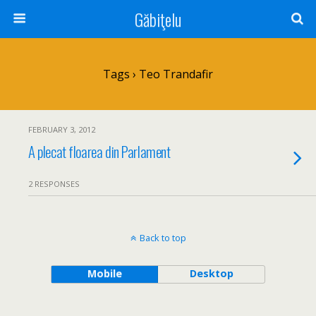
Găbiţelu
Tags › Teo Trandafir
FEBRUARY 3, 2012
A plecat floarea din Parlament
2 RESPONSES
Back to top
Mobile
Desktop