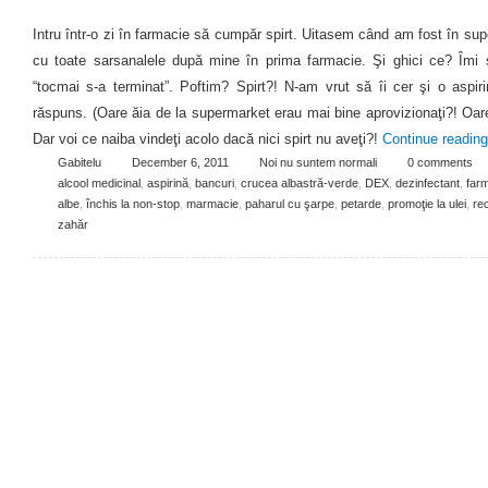
Intru într-o zi în farmacie să cumpăr spirt. Uitasem când am fost în su
cu toate sarsanalele după mine în prima farmacie. Şi ghici ce? Îmi
“tocmai s-a terminat”. Poftim? Spirt?! N-am vrut să îi cer şi o aspi
răspuns. (Oare ăia de la supermarket erau mai bine aprovizionaţi?! Oare s-
Dar voi ce naiba vindeţi acolo dacă nici spirt nu aveţi?!
Continue readin
Gabitelu
December 6, 2011
Noi nu suntem normali
0 comments
alcool medicinal
,
aspirină
,
bancuri
,
crucea albastră-verde
,
DEX
,
dezinfectant
,
far
albe
,
închis la non-stop
,
marmacie
,
paharul cu şarpe
,
petarde
,
promoţie la ulei
,
re
zahăr