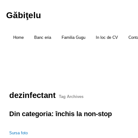
Găbiţelu
Home
Banc eria
Familia Gugu
In loc de CV
Cont
dezinfectant
Tag Archives
Din categoria: închis la non-stop
Sursa foto